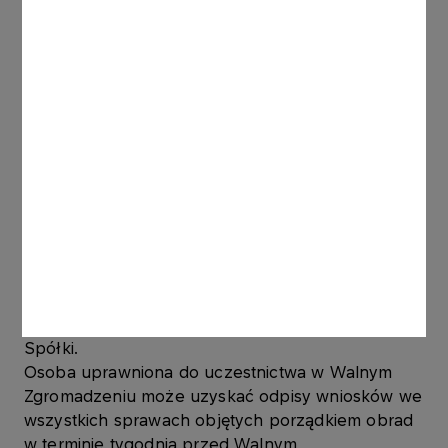
przy sobie dowód tożsamości.
Dzień rejestracji uczestnictwa w Walnym
Zgromadzeniu przypada na dzień 9 marca 2013
roku.
Prawo uczestnictwa w WZ mają tylko osoby
będące akcjonariuszami w dniu rejestracji
uczestnictwa w Walnym Zgromadzeniu tj. na
szesnaście dni przed datą Walnego
Zgromadzenia.
Osoba uprawniona do uczestnictwa w Walnym
Zgromadzeniu może uzyskać pełny tekst
dokumentacji, która ma być przedstawiona
Walnemu Zgromadzeniu oraz projekty uchwał lub
uwagi Zarządu bądź Rady Nadzorczej w siedzibie
Spółki.
Osoba uprawniona do uczestnictwa w Walnym
Zgromadzeniu może uzyskać odpisy wniosków we
wszystkich sprawach objętych porządkiem obrad
w terminie tygodnia przed Walnym