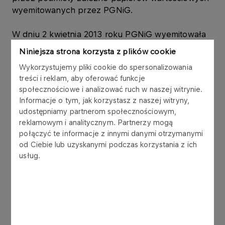
wyemitowanych przez PGNiG.
W dniu 2 kwietnia 2013 roku PGNiG wyemitowała
obligacje ("Obligacje") w ramach Programu Emisji
Niniejsza strona korzysta z plików cookie
Obligacji Krótkoterminowych z dnia 1 grudnia 2010
Wykorzystujemy pliki cookie do spersonalizowania
roku ("Program"). Łączna wartość nominalna
treści i reklam, aby oferować funkcje
Obligacji wynosi 50.000.000,00 zł (słownie:
społecznościowe i analizować ruch w naszej witrynie.
pięćdziesiąt milionów złotych), w tym:
Informacje o tym, jak korzystasz z naszej witryny,
udostępniamy partnerom społecznościowym,
- Emisja 500 obligacji o łącznej wartości
reklamowym i analitycznym. Partnerzy mogą
50.000.000,00 zł (słownie: pięćdziesiąt milionów
połączyć te informacje z innymi danymi otrzymanymi
złotych) z datą wykupu w dniu 30 kwietnia 2013
od Ciebie lub uzyskanymi podczas korzystania z ich
roku, o rentowności 3,69% w skali roku, została
usług.
objęta przez Wielkopolską Spółkę Gazownictwa
Sp. z o.o., w której PGNiG posiada udziały
stanowiące 100% kapitału zakładowego,
uprawniające do wykonania 100% ogólnej liczby
głosów na Zgromadzeniu Wspólników.