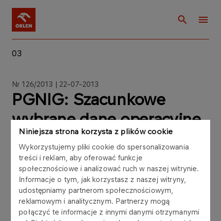
03
Nr 126/2013 | 22-07-2013
PGNIG: Szacunkowe
wybrane dane operacyjne
Niniejsza strona korzysta z plików cookie
za I półrocze 2013 roku i II
Wykorzystujemy pliki cookie do spersonalizowania
kwartał 2013 roku
treści i reklam, aby oferować funkcje
społecznościowe i analizować ruch w naszej witrynie.
Informacje o tym, jak korzystasz z naszej witryny,
udostępniamy partnerom społecznościowym,
reklamowym i analitycznym. Partnerzy mogą
połączyć te informacje z innymi danymi otrzymanymi
Zarząd Polskiego Górnictwa Naftowego i