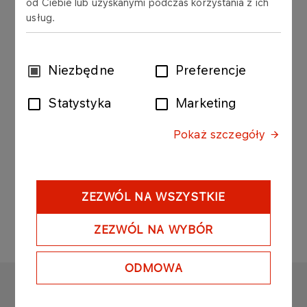
od Ciebie lub uzyskanymi podczas korzystania z ich
Gazownictwa SA ("PGNiG") przekazuje
usług.
szacunkowe, wybrane dane operacyjne za I
półrocze i II kwartał 2013 roku.
Wybór
Niezbędne
Preferencje
zgody
Załącznik 1 do raportu bieżącego numer 126 -
Statystyka
Marketing
2013.pdf
Pokaż szczegóły
ZEZWÓL NA WSZYSTKIE
ZEZWÓL NA WYBÓR
ODMOWA
ORLEN