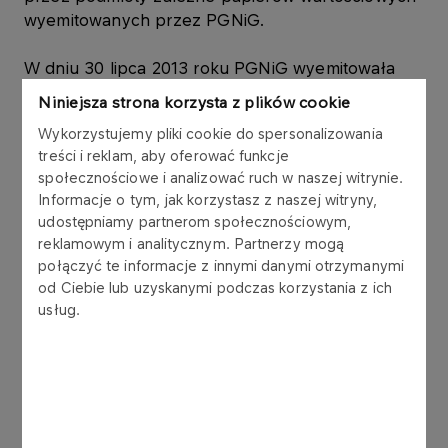
wyemitowanych przez PGNiG.
W dniu 30 lipca 2013 roku PGNiG wyemitowała
obligacje ("Obligacje") w ramach Programu Emisji
Niniejsza strona korzysta z plików cookie
Obligacji Krótkoterminowych z dnia 1 grudnia 2010
Wykorzystujemy pliki cookie do spersonalizowania
roku ("Program"). Łączna wartość nominalna
treści i reklam, aby oferować funkcje
Obligacji wynosi 115.000.000,00 zł (słownie: sto
społecznościowe i analizować ruch w naszej witrynie.
piętnaście milionów złotych), w tym:
Informacje o tym, jak korzystasz z naszej witryny,
udostępniamy partnerom społecznościowym,
Emisja 1150 obligacji o łącznej wartości
reklamowym i analitycznym. Partnerzy mogą
115.000.000,00 zł (słownie: sto piętnaście milionów
połączyć te informacje z innymi danymi otrzymanymi
złotych) z datą wykupu w dniu 13 sierpnia 2013
od Ciebie lub uzyskanymi podczas korzystania z ich
roku, o rentowności 2,90% w skali roku, została
usług.
objęta przez PGNIG SPV4 Sp. z o.o. Oddział w
Poznaniu, w której PGNiG posiada udziały
stanowiące 100% kapitału zakładowego,
uprawniające do wykonania 100% ogólnej liczby
głosów na Zgromadzeniu;