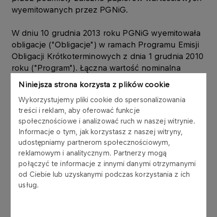
wyemitowanych przez PGNiG.
W dniu 10 grudnia 2013 roku PGNiG wyemitowała
obligacje ("Obligacje") w ramach Programu Emisji
Obligacji Krótkoterminowych z dnia 1 grudnia 2010
roku ("Program"). Łączna wartość nominalna
Obligacji wynosi 40.000.000,00 zł (słownie:
Niniejsza strona korzysta z plików cookie
czterdzieści milionów złotych), w tym:
Wykorzystujemy pliki cookie do spersonalizowania
treści i reklam, aby oferować funkcje
a) Emisja 300 obligacji o łącznej wartości
społecznościowe i analizować ruch w naszej witrynie.
30.000.000,00 zł (słownie: trzydzieści milionów
Informacje o tym, jak korzystasz z naszej witryny,
złotych) z datą wykupu w dniu 23 grudnia 2013
udostępniamy partnerom społecznościowym,
roku, o rentowności 2,73% w skali roku, została
reklamowym i analitycznym. Partnerzy mogą
objęta przez Polską Spółkę Gazownictwa Sp. z
połączyć te informacje z innymi danymi otrzymanymi
o.o. Oddział w Zabrzu, w której PGNiG posiada
od Ciebie lub uzyskanymi podczas korzystania z ich
udziały stanowiące 100% kapitału zakładowego,
usług.
uprawniające do wykonania 100% ogólnej liczby
głosów na Zgromadzeniu;