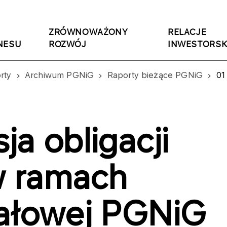
ZRÓWNOWAŻONY
RELACJE
NESU
ROZWÓJ
INWESTORSK
rty
Archiwum PGNiG
Raporty bieżące PGNiG
01
a obligacji
 ramach
tałowej PGNiG