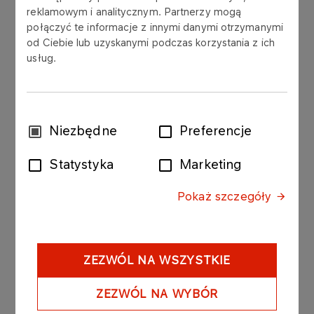
reklamowym i analitycznym. Partnerzy mogą
połączyć te informacje z innymi danymi otrzymanymi
od Ciebie lub uzyskanymi podczas korzystania z ich
Zarząd Polskiego Górnictwa Naftowego i
usług.
Gazownictwa S.A. ("PGNiG") przekazuje w
załączeniu odpowiedzi na pytania zadane przez
Akcjonariusza w trakcie Zwyczajnego Walnego
Zgromadzenia, które odbyło się w dniu 15 maja
Wybór
Niezbędne
Preferencje
2014 roku w Warszawie. Informacji udzielono
zgody
akcjonariuszowi na podstawie art. 428 § 5
Statystyka
Marketing
Kodeksu spółek handlowych.
Pokaż szczegóły
Załącznik 1 do raportu bieżącego numer 72 -
2014.pdf
ZEZWÓL NA WSZYSTKIE
ZEZWÓL NA WYBÓR