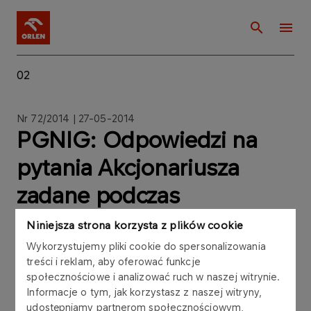
02
Nr 72/2014 | 27-05-2014
PGNIG: Odpowiedzi na
pytania Akcjonariusza
zadane podczas
Zwyczajnego Walnego
Niniejsza strona korzysta z plików cookie
Zgromadzenia PGNiG SA
Wykorzystujemy pliki cookie do spersonalizowania
treści i reklam, aby oferować funkcje
w dniu 15 maja 2014 roku
społecznościowe i analizować ruch w naszej witrynie.
Informacje o tym, jak korzystasz z naszej witryny,
udostępniamy partnerom społecznościowym,