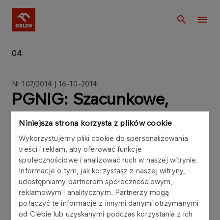
04
Nr 107/2014 | 16-10-2014
PGNIG: Szacunkowe,
wybrane dane operacyjne
Niniejsza strona korzysta z plików cookie
za III kwartał i 9 miesięcy
Wykorzystujemy pliki cookie do spersonalizowania
treści i reklam, aby oferować funkcje
2014 roku
społecznościowe i analizować ruch w naszej witrynie.
Informacje o tym, jak korzystasz z naszej witryny,
udostępniamy partnerom społecznościowym,
reklamowym i analitycznym. Partnerzy mogą
połączyć te informacje z innymi danymi otrzymanymi
Zarząd Polskiego Górnictwa Naftowego i
od Ciebie lub uzyskanymi podczas korzystania z ich