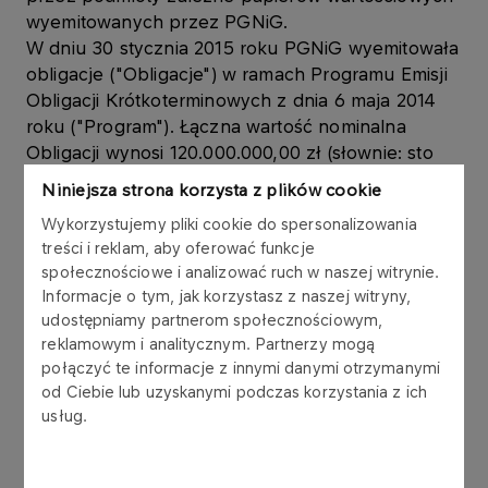
wyemitowanych przez PGNiG.
W dniu 30 stycznia 2015 roku PGNiG wyemitowała
obligacje ("Obligacje") w ramach Programu Emisji
Obligacji Krótkoterminowych z dnia 6 maja 2014
roku ("Program"). Łączna wartość nominalna
Obligacji wynosi 120.000.000,00 zł (słownie: sto
dwadzieścia milionów złotych), w tym:
Niniejsza strona korzysta z plików cookie
a) Emisja 600 obligacji o łącznej wartości
Wykorzystujemy pliki cookie do spersonalizowania
60.000.000,00 zł (słownie: sześćdziesiąt milionów
treści i reklam, aby oferować funkcje
złotych) z datą wykupu w dniu 18 lutego 2015
społecznościowe i analizować ruch w naszej witrynie.
roku, o rentowności 2,18% w skali roku, została
Informacje o tym, jak korzystasz z naszej witryny,
objęta przez Polską Spółkę Gazownictwa Sp. z
udostępniamy partnerom społecznościowym,
o.o., w której PGNiG posiada udziały stanowiące
reklamowym i analitycznym. Partnerzy mogą
100% kapitału zakładowego, uprawniające do
połączyć te informacje z innymi danymi otrzymanymi
wykonania 100% ogólnej liczby głosów na
od Ciebie lub uzyskanymi podczas korzystania z ich
Zgromadzeniu;
usług.
b) Emisja 300 obligacji o łącznej wartości
30.000.000,00 zł (słownie: trzydzieści milionów