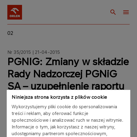
02
Nr 35/2015 | 21-04-2015
PGNIG: Zmiany w składzie
Rady Nadzorczej PGNiG
SA – uzupełnienie raportu
bieżącego
Niniejsza strona korzysta z plików cookie
Wykorzystujemy pliki cookie do spersonalizowania
treści i reklam, aby oferować funkcje
społecznościowe i analizować ruch w naszej witrynie.
Informacje o tym, jak korzystasz z naszej witryny,
Zarząd Polskiego Górnictwa Naftowego i
udostępniamy partnerom społecznościowym,