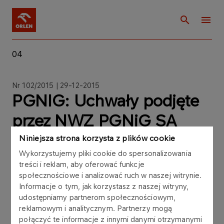
04
Nr 102/2015 | 29-12-2015
PGNIG: Uchwały podjęte
przez NWZ PGNiG SA
zwołane na dzień 29
Niniejsza strona korzysta z plików cookie
Wykorzystujemy pliki cookie do spersonalizowania
grudnia 2015 roku
treści i reklam, aby oferować funkcje
społecznościowe i analizować ruch w naszej witrynie.
Informacje o tym, jak korzystasz z naszej witryny,
udostępniamy partnerom społecznościowym,
reklamowym i analitycznym. Partnerzy mogą
Zarząd Polskiego Górnictwa Naftowego i
połączyć te informacje z innymi danymi otrzymanymi