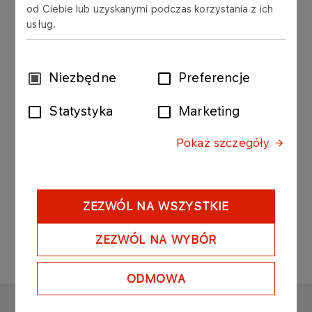
Gazownictwa SA ("PGNiG", "Spółka") podaje do
od Ciebie lub uzyskanymi podczas korzystania z ich
wiadomości treści uchwał, które zostały podjęte
usług.
przez Nadzwyczajne Walne Zgromadzenie PGNiG
zwołane na dzień 29 grudnia 2015 roku.
Wybór
Niezbędne
Preferencje
zgody
Statystyka
Marketing
Załącznik 1 do raportu bieżącego numer 102 -
2015.pdf
Pokaż szczegóły
ZEZWÓL NA WSZYSTKIE
ZEZWÓL NA WYBÓR
ODMOWA
ORLEN