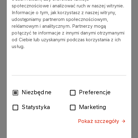
podstawie par. 35 ust. 1 Statutu Spółki powołał
społecznościowe i analizować ruch w naszej witrynie.
Informacje o tym, jak korzystasz z naszej witryny,
Pana Piotra Woźniaka do składu Rady Nadzorczej
udostępniamy partnerom społecznościowym,
PGNiG z dniem 4 grudnia 2015 roku.
reklamowym i analitycznym. Partnerzy mogą
połączyć te informacje z innymi danymi otrzymanymi
Pan Piotr Woźniak oświadczył, że nie wykonuje
od Ciebie lub uzyskanymi podczas korzystania z ich
działalności konkurencyjnej w stosunku do
usług.
działalności wykonywanej w Spółce, nie jest
wspólnikiem konkurencyjnej spółki cywilnej lub
osobowej, nie jest też członkiem organów
konkurencyjnych spółek kapitałowych, a także
nie figuruje w Rejestrze Dłużników
Niewypłacalnych prowadzonym na podstawie
Wybór
Niezbędne
Preferencje
ustawy o KRS.
zgody
Statystyka
Marketing
Pozostałe informacje określone w § 28
Rozporządzenia Ministra Finansów z dnia 19
Pokaż szczegóły
lutego 2009 roku w sprawie informacji bieżących i
okresowych przekazywanych przez emitentów