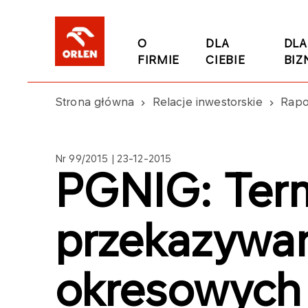
O
DLA
DLA
FIRMIE
CIEBIE
BIZ
Strona główna
Relacje inwestorskie
Rapo
Nr 99/2015 | 23-12-2015
PGNIG: Ter
przekazywan
okresowych