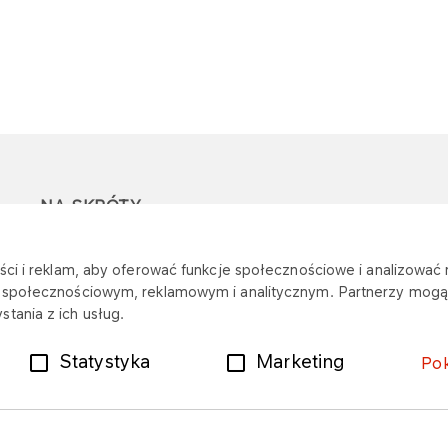
NA SKRÓTY
Ostrzeżenie przed
Przetargi
Z
ci i reklam, aby oferować funkcje społecznościowe i analizować r
oszustwami
r
m społecznościowym, reklamowym i analitycznym. Partnerzy mogą 
Dotacje
tania z ich usług.
Mapa stacji
Plany zakupowe
Statystyka
Marketing
Po