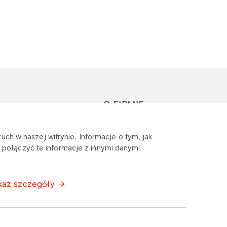
O FIRMIE
głoś zapytanie lub
Sponsoring
uch w naszej witrynie. Informacje o tym, jak
eklamację
połączyć te informacje z innymi danymi
Wymagania
bezpieczeństwa
każ szczegóły