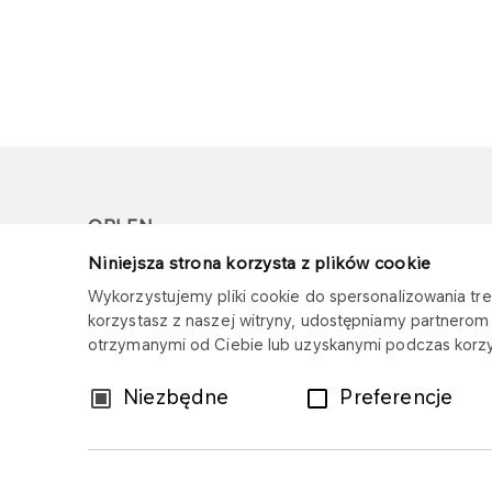
ORLEN
Niniejsza strona korzysta z plików cookie
Copyright © 1996-2026
Wykorzystujemy pliki cookie do spersonalizowania treś
Wszystkie prawa zastrzeżone
korzystasz z naszej witryny, udostępniamy partnero
otrzymanymi od Ciebie lub uzyskanymi podczas korzys
Wybór
Niezbędne
Preferencje
zgody