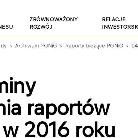
ZRÓWNOWAŻONY
RELACJE
NESU
ROZWÓJ
INWESTORSK
rty
Archiwum PGNiG
Raporty bieżące PGNiG
04
miny
ia raportów
 w 2016 roku