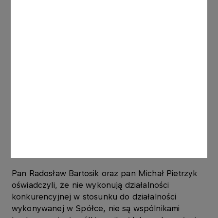
Doświadczenie zawodowe zdobywał od 1995
roku w sektorze bankowym. Od 2003 roku
związany z Grupą Kapitałową PGNiG, początkowo
na stanowisku Kierownika Działu Skarbu PGNiG
S.A., a w latach 2006-2016 - Zastępcy Dyrektora
Departamentu Ekonomicznego. W lutym 2016
roku objął stanowisko Dyrektora Departamentu
Ekonomicznego PGNiG S.A. Od 2011 pełni
równolegle funkcje Dyrektora Zarządzającego
PGNiG Finance AB, a od grudnia 2014 roku -
Przewodniczącego Rady Nadzorczej PGNiG
Obrót Detaliczny Sp. z o.o.
Pan Radosław Bartosik oraz pan Michał Pietrzyk
oświadczyli, że nie wykonują działalności
konkurencyjnej w stosunku do działalności
wykonywanej w Spółce, nie są wspólnikami