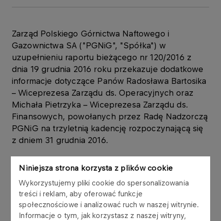
Zarząd Polskiego Górnictwa Naftowego i
Gazownictwa SA ("PGNiG", "Spółka") w
uzupełnieniu raportu bieżącego nr 120/2016 z
dnia 19 grudnia 2016 roku przekazuje dodatkowe
informacje dotyczące Panów Radosława Bartosika
– Wiceprezesa Zarządu ds. Operacyjnych oraz
Michała Pietrzyka – Wiceprezesa Zarządu ds.
Finansowych, powołanych przez Radę Nadzorczą
PGNiG na trzyletnią kadencję rozpoczynającą się
z dniem 31 grudnia 2016.
Pan Radosław Bartosik
Niniejsza strona korzysta z plików cookie
Wykorzystujemy pliki cookie do spersonalizowania
Pan Radosław Bartosik ukończył studia na
treści i reklam, aby oferować funkcje
Akademii Górniczo-Hutniczej w Krakowie, Wydział
społecznościowe i analizować ruch w naszej witrynie.
Wiertnictwa, Nafty i Gazu. Jest absolwentem
Informacje o tym, jak korzystasz z naszej witryny,