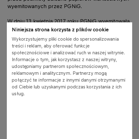
wyemitowanych przez PGNiG.
W dniu 13 kwietnia 2017 roku PGNiG wyemitowała
obligacje („Obligacje”) w ramach Programu Emisji
Niniejsza strona korzysta z plików cookie
Obligacji Krótkoterminowych z dnia 6 maja 2014
Wykorzystujemy pliki cookie do spersonalizowania
roku („Program”). Łączna wartość nominalna
treści i reklam, aby oferować funkcje
Obligacji wynosi 50.000.000,00 zł (słownie:
społecznościowe i analizować ruch w naszej witrynie.
pięćdziesiąt milionów złotych), w tym:
Informacje o tym, jak korzystasz z naszej witryny,
udostępniamy partnerom społecznościowym,
- Emisja 500 obligacji o łącznej wartości
reklamowym i analitycznym. Partnerzy mogą
połączyć te informacje z innymi danymi otrzymanymi
50.000.000,00 zł (słownie: pięćdziesiąt milionów
od Ciebie lub uzyskanymi podczas korzystania z ich
złotych) z datą wykupu w dniu 15 maja 2017 roku,
usług.
o rentowności 1,81% w skali roku, została objęta
przez Polską Spółkę Gazownictwa Sp. z o.o., w
której PGNiG posiada udziały stanowiące 100%
kapitału zakładowego, uprawniające do
wykonania 100% ogólnej liczby głosów na
Zgromadzeniu;