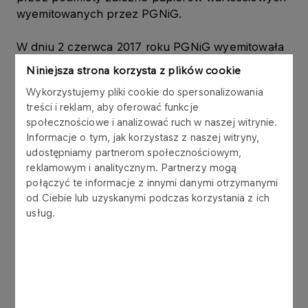
wyemitowanych przez PGNiG.
W dniu 2 czerwca 2017 roku PGNiG wyemitowała
obligacje („Obligacje”) w ramach Programu Emisji
Niniejsza strona korzysta z plików cookie
Obligacji Krótkoterminowych z dnia 6 maja 2014
Wykorzystujemy pliki cookie do spersonalizowania
roku („Program”). Łączna wartość nominalna
treści i reklam, aby oferować funkcje
Obligacji wynosi 100.000.000,00 zł (słownie: sto
społecznościowe i analizować ruch w naszej witrynie.
milionów złotych), w tym:
Informacje o tym, jak korzystasz z naszej witryny,
udostępniamy partnerom społecznościowym,
- Emisja 1000 obligacji o łącznej wartości
reklamowym i analitycznym. Partnerzy mogą
100.000.000,00 zł (słownie: sto milionów złotych) z
połączyć te informacje z innymi danymi otrzymanymi
datą wykupu w dniu 3 lipca 2017 roku, o
od Ciebie lub uzyskanymi podczas korzystania z ich
rentowności 1,8123% w skali roku, została objęta
usług.
przez Polską Spółkę Gazownictwa Sp. z o.o., w
której PGNiG posiada udziały stanowiące 100%
kapitału zakładowego, uprawniające do
wykonania 100% ogólnej liczby głosów na
Zgromadzeniu.