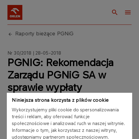
Raporty bieżące PGNiG
Nr 30/2018 | 28-05-2018
PGNIG: Rekomendacja
Zarządu PGNiG SA w
sprawie wypłaty
dywidendy z zysku za
Niniejsza strona korzysta z plików cookie
2017 rok
Wykorzystujemy pliki cookie do spersonalizowania
treści i reklam, aby oferować funkcje
społecznościowe i analizować ruch w naszej witrynie.
Informacje o tym, jak korzystasz z naszej witryny,
udostępniamy partnerom społecznościowym,