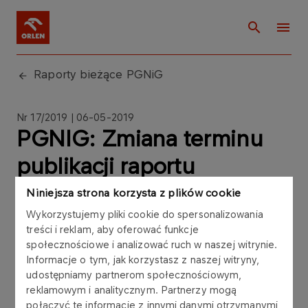
Raporty bieżące PGNiG
Nr 17/2019 | 06-05-2019
PGNIG: Zmiana terminu
publikacji raportu
okresowego za I kwartał
Niniejsza strona korzysta z plików cookie
2019 roku
Wykorzystujemy pliki cookie do spersonalizowania
treści i reklam, aby oferować funkcje
społecznościowe i analizować ruch w naszej witrynie.
Informacje o tym, jak korzystasz z naszej witryny,
udostępniamy partnerom społecznościowym,
reklamowym i analitycznym. Partnerzy mogą
Zarząd Polskiego Górnictwa Naftowego i
połączyć te informacje z innymi danymi otrzymanymi