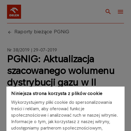
Raporty bieżące PGNiG
Nr 38/2019 | 29-07-2019
PGNIG: Aktualizacja
szacowanego wolumenu
dystrybucji gazu w II
kwartale oraz I półroczu
Niniejsza strona korzysta z plików cookie
Wykorzystujemy pliki cookie do spersonalizowania
2019 roku
treści i reklam, aby oferować funkcje
społecznościowe i analizować ruch w naszej witrynie.
Informacje o tym, jak korzystasz z naszej witryny,
udostępniamy partnerom społecznościowym,