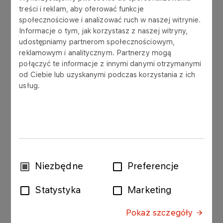
treści i reklam, aby oferować funkcje
społecznościowe i analizować ruch w naszej witrynie.
Informacje o tym, jak korzystasz z naszej witryny,
Zarząd Polskiego Górnictwa Naftowego i
udostępniamy partnerom społecznościowym,
Gazownictwa SA („PGNiG”, „Spółka”) podaje do
reklamowym i analitycznym. Partnerzy mogą
wiadomości treści uchwał, które zostały powzięte
połączyć te informacje z innymi danymi otrzymanymi
przez Nadzwyczajne Walne Zgromadzenie PGNiG
od Ciebie lub uzyskanymi podczas korzystania z ich
zwołane na dzień 31 lipca 2019 roku i
usług.
zakończone, po ogłoszonej przerwie, 21 sierpnia
2019 roku.
W punkcie Nr 7 porządku obrad Nadzwyczajnego
Walnego Zgromadzenia PGNiG, dotyczącego
podjęcia uchwały w sprawie zmian do Statutu
Wybór
Spółki Polskie Górnictwo Naftowe i Gazownictwo
Niezbędne
Preferencje
zgody
SA pod głosowanie powzięto projekt uchwały
zgłoszony na wniosek uprawnionego
Statystyka
Marketing
akcjonariusza – Skarb Państwa w dniu 19 sierpnia
Pokaż szczegóły
2019 roku, którego treść została opublikowana w