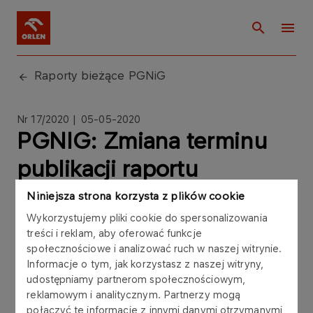
Raporty bieżące PGNiG
Nr 17/2020 | 05-05-2020
PGNIG: Zmiana terminu
publikacji raportu
okresowego za I kwartał
Niniejsza strona korzysta z plików cookie
2020 roku
Wykorzystujemy pliki cookie do spersonalizowania
treści i reklam, aby oferować funkcje
społecznościowe i analizować ruch w naszej witrynie.
Informacje o tym, jak korzystasz z naszej witryny,
udostępniamy partnerom społecznościowym,
reklamowym i analitycznym. Partnerzy mogą
Zarząd Polskiego Górnictwa Naftowego i
połączyć te informacje z innymi danymi otrzymanymi