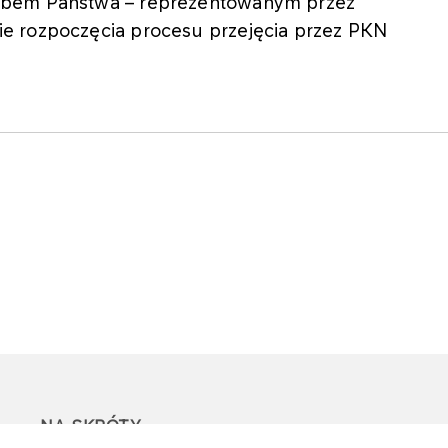
rbem Państwa – reprezentowanym przez
e rozpoczęcia procesu przejęcia przez PKN
NA SKRÓTY