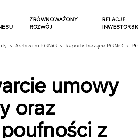
ZRÓWNOWAŻONY
RELACJE
NESU
ROZWÓJ
INWESTORSK
rty
Archiwum PGNiG
Raporty bieżące PGNiG
PGNIG: Za
arcie umowy
y oraz
poufności z