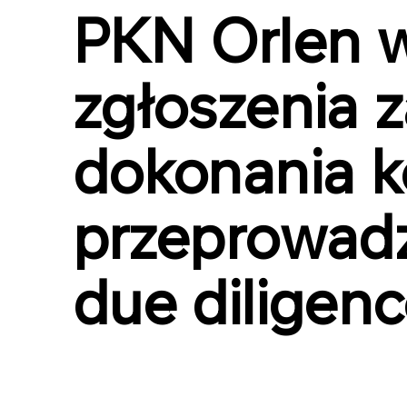
PKN Orlen w
zgłoszenia 
dokonania ko
przeprowadz
due diligen