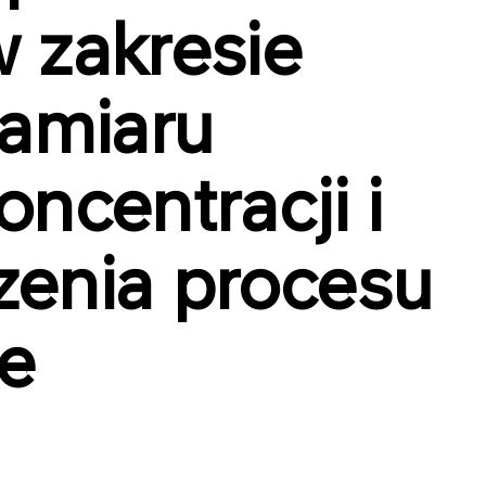
 zakresie
zamiaru
ncentracji i
enia procesu
ce