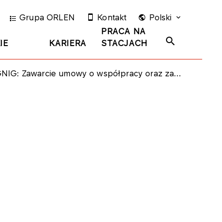
Grupa ORLEN
Kontakt
Polski
PRACA NA
IE
KARIERA
STACJACH
warcie umowy o współpracy oraz zachowaniu poufności z PKN Orlen w zakresie zgłoszenia zamiaru dokonania koncentracji i przeprowadzenia procesu due diligence