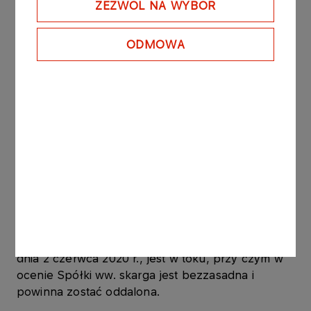
ZEZWÓL NA WYBÓR
3. zasądził od Gazpromu na rzecz PGNiG koszty
zastępstwa procesowego.
ODMOWA
Wyrok jest prawomocny. Zgodnie bowiem z art.
43 ust. 2 Szwedzkiego Prawa Arbitrażowego (The
Swedish Arbitration Act) z 1999 r., Sąd Apelacyjny
w Sztokholmie nie udzielił zezwolenia na złożenie
apelacji od Wyroku do Sądu Najwyższego,
uznając, że sprawa nie ma charakteru
precedensowego.
Postępowanie ws. skargi Gazpromu o uchylenie
wyroku końcowego Trybunału Arbitrażowego z
dnia 30 marca 2020 r., o której to skardze Spółka
informowała w raporcie bieżącym nr 25/2020 z
dnia 2 czerwca 2020 r., jest w toku, przy czym w
ocenie Spółki ww. skarga jest bezzasadna i
powinna zostać oddalona.