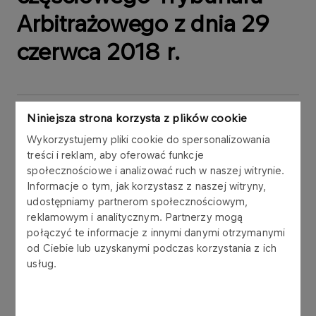
Arbitrażowego z dnia 29
czerwca 2018 r.
Niniejsza strona korzysta z plików cookie
Zarząd spółki Polskie Górnictwo Naftowe i
Wykorzystujemy pliki cookie do spersonalizowania
Gazownictwo S.A. („PGNiG” lub „Spółka”),
treści i reklam, aby oferować funkcje
nawiązując do raportu bieżącego nr 48/2018 z
społecznościowe i analizować ruch w naszej witrynie.
dnia 2 października 2018 r. informującego o
Informacje o tym, jak korzystasz z naszej witryny,
złożeniu przez PAO Gazprom i OOO Gazprom
udostępniamy partnerom społecznościowym,
export (dalej łącznie „Gazprom”) skargi o
reklamowym i analitycznym. Partnerzy mogą
połączyć te informacje z innymi danymi otrzymanymi
uchylenie wyroku częściowego Trybunału
od Ciebie lub uzyskanymi podczas korzystania z ich
Arbitrażowego ad hoc w Sztokholmie z dnia 29
usług.
czerwca 2018 r., wydanego w postępowaniu
arbitrażowym z powództwa PGNiG przeciwko
Gazpromowi dotyczącym obniżenia ceny