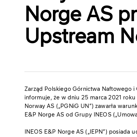
Norge AS p
Upstream N
Zarząd Polskiego Górnictwa Naftowego i 
informuje, że w dniu 25 marca 2021 roku
Norway AS („PGNiG UN”) zawarła warun
E&P Norge AS od Grupy INEOS („Umowa
INEOS E&P Norge AS („IEPN”) posiada ud