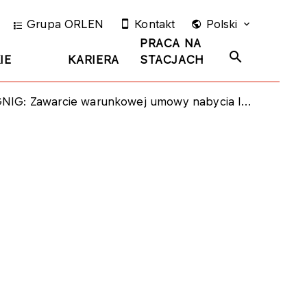
Grupa ORLEN
Kontakt
Polski
PRACA NA
IE
KARIERA
STACJACH
: Zawarcie warunkowej umowy nabycia INEOS E&P Norge AS przez PGNiG Upstream Norway AS