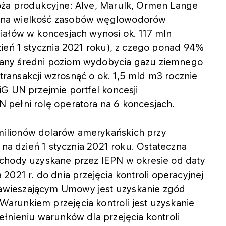
oża produkcyjne: Alve, Marulk, Ormen Lange
ana wielkość zasobów węglowodorów
iałów w koncesjach wynosi ok. 117 mln
ień 1 stycznia 2021 roku), z czego ponad 94%
any średni poziom wydobycia gazu ziemnego
ansakcji wzrosnąć o ok. 1,5 mld m3 rocznie
G UN przejmie portfel koncesji
pełni rolę operatora na 6 koncesjach.
ilionów dolarów amerykańskich przy
 na dzień 1 stycznia 2021 roku. Ostateczna
ochody uzyskane przez IEPN w okresie od daty
ia 2021 r. do dnia przejęcia kontroli operacyjnej
wieszającym Umowy jest uzyskanie zgód
runkiem przejęcia kontroli jest uzyskanie
łnieniu warunków dla przejęcia kontroli