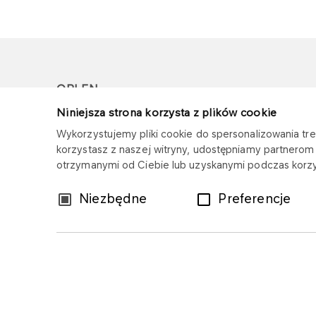
ORLEN
Niniejsza strona korzysta z plików cookie
Copyright © 1996-2026
Wykorzystujemy pliki cookie do spersonalizowania treś
Wszystkie prawa zastrzeżone
korzystasz z naszej witryny, udostępniamy partnero
otrzymanymi od Ciebie lub uzyskanymi podczas korzys
Wybór
Niezbędne
Preferencje
zgody
Mapa serwisu
Polityka prywatności
Z