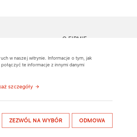
O FIRMIE
głoś zapytanie lub
Sponsoring
uch w naszej witrynie. Informacje o tym, jak
eklamację
połączyć te informacje z innymi danymi
Wymagania
bezpieczeństwa
każ szczegóły
ZEZWÓL NA WYBÓR
ODMOWA