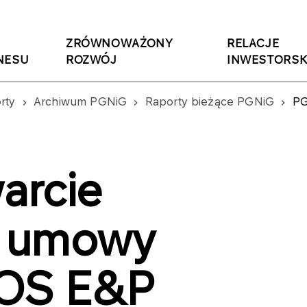
ZRÓWNOWAŻONY
RELACJE
NESU
ROZWÓJ
INWESTORSK
rty
Archiwum PGNiG
Raporty bieżące PGNiG
PGNIG
arcie
j umowy
EOS E&P