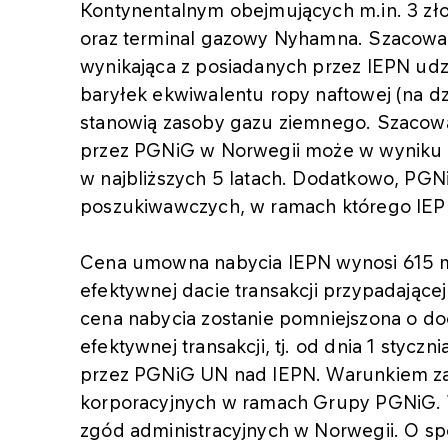
Kontynentalnym obejmujących m.in. 3 zł
oraz terminal gazowy Nyhamna. Szacow
wynikająca z posiadanych przez IEPN udz
baryłek ekwiwalentu ropy naftowej (na dz
stanowią zasoby gazu ziemnego. Szacow
przez PGNiG w Norwegii może w wyniku tr
w najbliższych 5 latach. Dodatkowo, PGNi
poszukiwawczych, w ramach którego IEPN 
Cena umowna nabycia IEPN wynosi 615 m
efektywnej dacie transakcji przypadającej
cena nabycia zostanie pomniejszona o d
efektywnej transakcji, tj. od dnia 1 styczn
przez PGNiG UN nad IEPN. Warunkiem za
korporacyjnych w ramach Grupy PGNiG. Wa
zgód administracyjnych w Norwegii. O spe