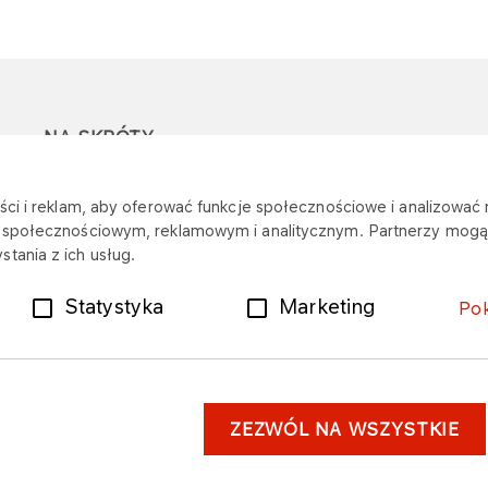
NA SKRÓTY
Ostrzeżenie przed
Przetargi
Z
ci i reklam, aby oferować funkcje społecznościowe i analizować r
oszustwami
r
m społecznościowym, reklamowym i analitycznym. Partnerzy mogą 
Dotacje
tania z ich usług.
Mapa stacji
Plany zakupowe
Statystyka
Marketing
Po
ZEZWÓL NA WSZYSTKIE
astrzeżenia prawne
Dane osobowe