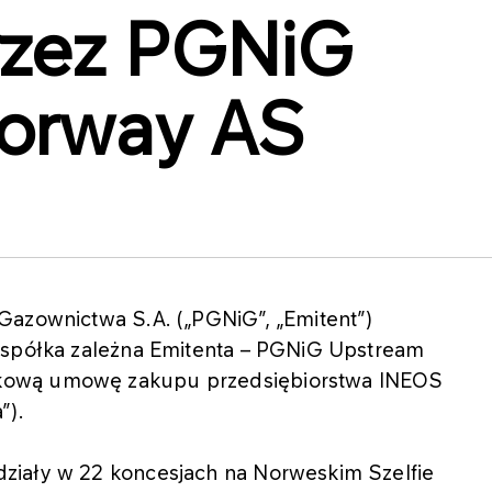
rzez PGNiG
orway AS
Gazownictwa S.A. („PGNiG”, „Emitent”)
 spółka zależna Emitenta – PGNiG Upstream
kową umowę zakupu przedsiębiorstwa INEOS
”).
ziały w 22 koncesjach na Norweskim Szelfie