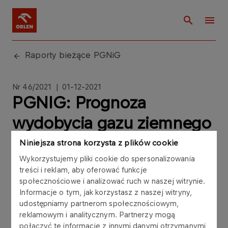
Raporty bieżące PGNiG
Nr 46/2021 | 01-12-2021
PGNIG: Prognoza
wydobycia gazu ziemnego
i ropy naftowej w latach
Niniejsza strona korzysta z plików cookie
2021-2024
Wykorzystujemy pliki cookie do spersonalizowania
treści i reklam, aby oferować funkcje
społecznościowe i analizować ruch w naszej witrynie.
Informacje o tym, jak korzystasz z naszej witryny,
udostępniamy partnerom społecznościowym,
reklamowym i analitycznym. Partnerzy mogą
Zarząd Polskiego Górnictwa Naftowego i
połączyć te informacje z innymi danymi otrzymanymi