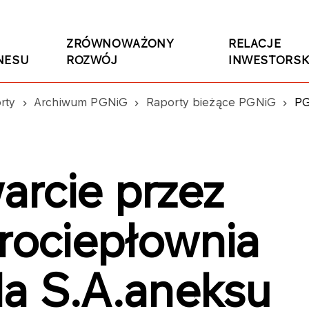
ZRÓWNOWAŻONY
RELACJE
NESU
ROZWÓJ
INWESTORSK
rty
Archiwum PGNiG
Raporty bieżące PGNiG
PGNIG:
rcie przez
trociepłownia
a S.A.aneksu