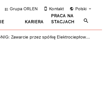
Grupa ORLEN
Kontakt
Polski
PRACA NA
IE
KARIERA
STACJACH
 Zawarcie przez spółkę Elektrociepłownia Stalowa Wola S.A.aneksu do ugody ze spółką Abener Energia S.A.