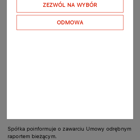
prowadzącej Towarową Giełdę Energii. Zgodnie z
ZEZWÓL NA WYBÓR
przepisami ustawy o szczególnych rozwiązaniach
służących ochronie odbiorców paliw gazowych w
ODMOWA
związku z sytuacją na rynku gazu z dnia
26.01.2022 r., maksymalny limit wydatków RARS na
realizację działania, o którym mowa w art. 70c ust.
3 pkt 1 ustawy wynosi w 2022 roku 6 mld zł.
Działające w Polsce przedsiębiorstwa
energetyczne wykonujące działalność
gospodarczą w zakresie obrotu gazem ziemnym z
zagranicą i podmioty dokonujące przywozu gazu
ziemnego zobowiązane są do utrzymywania
zapasów obowiązkowych gazu ziemnego w
wielkości odpowiadającej co najmniej 30-
dniowemu średniemu dziennemu przywozowi.
Spółka poinformuje o zawarciu Umowy odrębnym
raportem bieżącym.