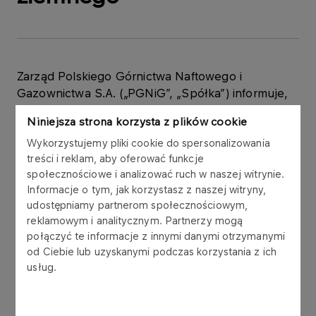
Zarząd Polskiego Górnictwa Naftowego i
Gazownictwa S.A. („PGNiG”, „Spółka”) informuje,
że 4 marca 2022 r. podjął uchwałę dotyczącą
Niniejsza strona korzysta z plików cookie
wyrażenia zgody na zawarcie przez Spółkę
umowy w przedmiocie zlecenia Rządowej Agencji
Wykorzystujemy pliki cookie do spersonalizowania
treści i reklam, aby oferować funkcje
Rezerw Strategicznych („RARS”) wykonywania
społecznościowe i analizować ruch w naszej witrynie.
zadań w zakresie utrzymywania zapasów
Informacje o tym, jak korzystasz z naszej witryny,
obowiązkowych gazu ziemnego („Umowa”).
udostępniamy partnerom społecznościowym,
reklamowym i analitycznym. Partnerzy mogą
Zgodnie z art. 70c ust. 3 pkt 1 ustawy z dnia 16
połączyć te informacje z innymi danymi otrzymanymi
lutego 2007 r. o zapasach ropy naftowej,
od Ciebie lub uzyskanymi podczas korzystania z ich
produktów naftowych i gazu ziemnego oraz
usług.
zasadach postępowania w sytuacjach zagrożenia
bezpieczeństwa paliwowego państwa i zakłóceń
na rynku naftowym („Ustawa”), z chwilą zawarcia