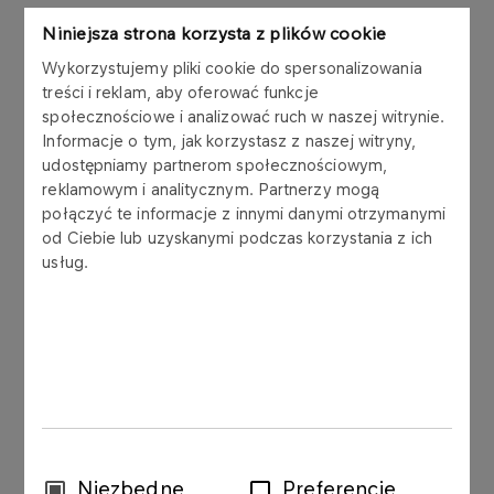
Niniejsza strona korzysta z plików cookie
Wykorzystujemy pliki cookie do spersonalizowania
Zarząd spółki Polskie Górnictwo Naftowe i
treści i reklam, aby oferować funkcje
Gazownictwo S.A. („PGNiG” lub „Spółka”),
społecznościowe i analizować ruch w naszej witrynie.
nawiązując do raportów bieżących nr 25/2020 z
Informacje o tym, jak korzystasz z naszej witryny,
dnia 2 czerwca 2020 r. oraz nr 38/2020 z dnia 15
udostępniamy partnerom społecznościowym,
lipca 2020 r. informujących o złożeniu przez PAO
reklamowym i analitycznym. Partnerzy mogą
Gazprom i OOO Gazprom export (dalej łącznie
połączyć te informacje z innymi danymi otrzymanymi
„Gazprom”) skargi o uchylenie wyroku końcowego
od Ciebie lub uzyskanymi podczas korzystania z ich
Trybunału Arbitrażowego ad hoc w Sztokholmie z
usług.
dnia 30 marca 2020 r., wydanego w postępowaniu
arbitrażowym z powództwa PGNiG przeciwko
Gazpromowi, dotyczącym obniżenia ceny
kontraktowej za gaz dostarczany na podstawie
kontraktu kupna-sprzedaży gazu ziemnego do
Rzeczypospolitej Polskiej z dnia 25 września 1996
r., („Kontrakt Jamalski”), niniejszym informuje, że
na mocy wyroku z dnia 9 marca 2022 r. („Wyrok”)
Wybór
Niezbędne
Preferencje