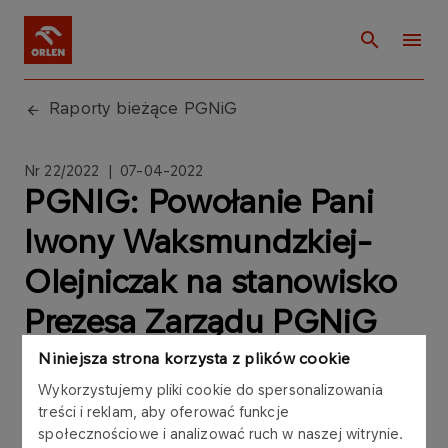
Raporty bieżące PGNiG
Nr 22/2022 | 07-04-2022
PGNIG: Powołanie Pani
Iwony Waksmundzkiej-
Olejniczak na stanowisko
Prezesa Zarządu PGNiG
SA
Niniejsza strona korzysta z plików cookie
Wykorzystujemy pliki cookie do spersonalizowania
treści i reklam, aby oferować funkcje
społecznościowe i analizować ruch w naszej witrynie.