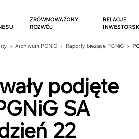
ZRÓWNOWAŻONY
RELACJE
NESU
ROZWÓJ
INWESTORSK
rty
Archiwum PGNiG
Raporty bieżące PGNiG
PGNI
wały podjęte
PGNiG SA
dzień 22