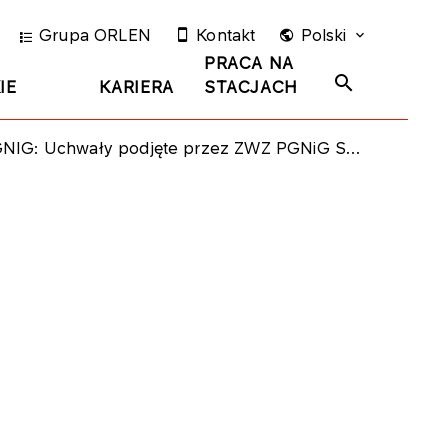
Grupa ORLEN
Kontakt
Polski
PRACA NA
IE
KARIERA
STACJACH
G: Uchwały podjęte przez ZWZ PGNiG SA zwołane na dzień 22 czerwca 2022 roku