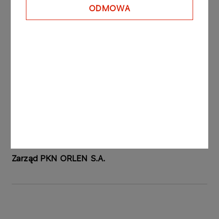
PKN ORLEN posiada 100% udziałów w kapitale
ODMOWA
zakładowym ORLEN Księgowość.
Patrz także: raport bieżący nr 75/2006 z dnia 27
listopada 2006 roku.
Raport sporządzono na podstawie § 5 Ust. 1 pkt. 6
oraz § 12 Rozporządzenia Ministra Finansów z
dnia 19 października 2005 roku w sprawie
informacji bieżących i okresowych
przekazywanych przez emitentów papierów
wartościowych (Dz. U. Nr 209, poz. 1744).
Zarząd PKN ORLEN S.A.