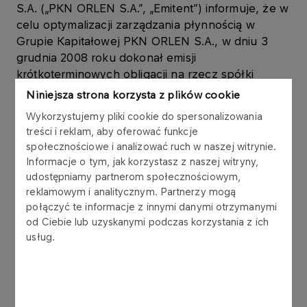
S.A. („PKN ORLEN S.A.”, „Emitent”) informuje, że w
celu optymalizacji zarządzania płynnością w
Grupie Kapitałowej PKN ORLEN S.A., w dniu 3
grudnia 2008 roku dokonał emisji
krótkoterminowych obligacji na rzecz spółki
zależnej ORLEN Księgowość Sp. z o.o. („ORLEN
Niniejsza strona korzysta z plików cookie
Księgowość”), w ramach Programu emisji obligacji,
Wykorzystujemy pliki cookie do spersonalizowania
który Emitent podpisał z konsorcjum 6 banków w
treści i reklam, aby oferować funkcje
listopadzie 2006 roku.
społecznościowe i analizować ruch w naszej witrynie.
Informacje o tym, jak korzystasz z naszej witryny,
Obligacje są wykorzystywane w zarządzaniu
udostępniamy partnerom społecznościowym,
kapitałem obrotowym Grupy Kapitałowej PKN
reklamowym i analitycznym. Partnerzy mogą
ORLEN S.A.
połączyć te informacje z innymi danymi otrzymanymi
od Ciebie lub uzyskanymi podczas korzystania z ich
usług.
Obligacje zostały wyemitowane zgodnie z ustawą
z dnia 29 czerwca 1995 r. o obligacjach (tekst
jednolity: Dz.U. z 2001 r. Nr 120, poz. 1300 z późn.
zm.), w złotych polskich, jako papiery wartościowe
na okaziciela, zdematerializowane,