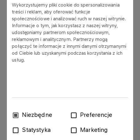
Wykorzystujemy pliki cookie do spersonalizowania
finansowe
treści i reklam, aby oferować funkcje
społecznościowe i analizować ruch w naszej witrynie.
Informacje o tym, jak korzystasz z naszej witryny,
udostępniamy partnerom społecznościowym,
reklamowym i analitycznym. Partnerzy mogą
Zarząd Polskiego Koncernu Naftowego ORLEN
połączyć te informacje z innymi danymi otrzymanymi
od Ciebie lub uzyskanymi podczas korzystania z ich
S.A. („PKN ORLEN S.A.”) przekazuje w załączeniu
usług.
dane finansowe za okres 1. kwartału 2011 roku
według segmentów działalności wraz z
komentarzem oraz informacją na temat wpływu
wyceny zapasów metodą „ostatnie przyszło -
pierwsze wyszło” (LIFO) na nieskonsolidowane
wyniki finansowe PKN ORLEN S.A. i
skonsolidowane wyniki finansowe Grupy
Kapitałowej ORLEN za okres 1. kwartału 2011 roku.
Wybór
Niezbędne
Preferencje
zgody
Raport sporządzono na podstawie art. 56 ust. 1
Statystyka
Marketing
pkt 1 ustawy z dnia 29 lipca 2005 r. o ofercie