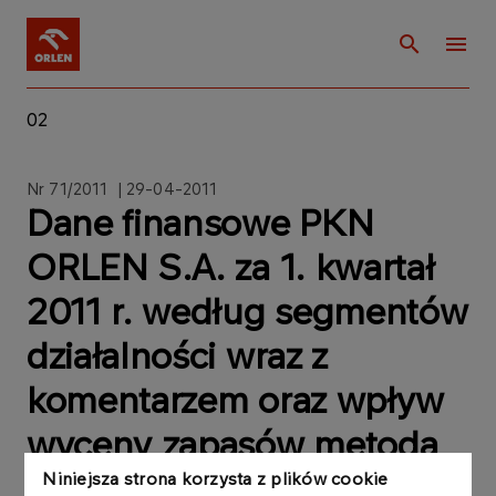
02
Nr 71/2011 | 29-04-2011
Dane finansowe PKN
ORLEN S.A. za 1. kwartał
2011 r. według segmentów
działalności wraz z
komentarzem oraz wpływ
wyceny zapasów metodą
LIFO na te wyniki
Niniejsza strona korzysta z plików cookie