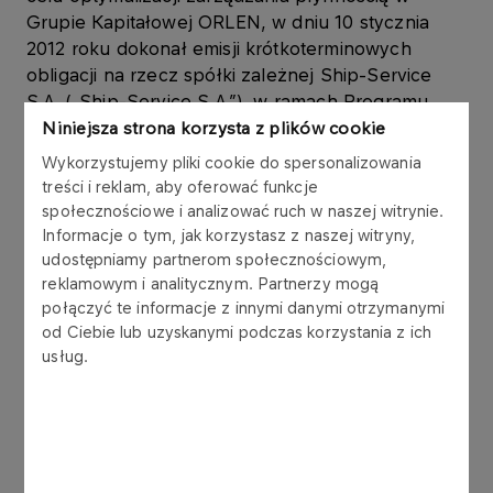
Grupie Kapitałowej ORLEN, w dniu 10 stycznia
2012 roku dokonał emisji krótkoterminowych
obligacji na rzecz spółki zależnej Ship-Service
S.A. („Ship-Service S.A.”), w ramach Programu
emisji obligacji, który Emitent podpisał z
Niniejsza strona korzysta z plików cookie
konsorcjum 6 banków w listopadzie 2006 roku.
Wykorzystujemy pliki cookie do spersonalizowania
treści i reklam, aby oferować funkcje
Obligacje są wykorzystywane w zarządzaniu
społecznościowe i analizować ruch w naszej witrynie.
kapitałem obrotowym Grupy Kapitałowej ORLEN.
Informacje o tym, jak korzystasz z naszej witryny,
udostępniamy partnerom społecznościowym,
reklamowym i analitycznym. Partnerzy mogą
Obligacje zostały wyemitowane zgodnie z ustawą
połączyć te informacje z innymi danymi otrzymanymi
z dnia 29 czerwca 1995 r. o obligacjach (tekst
od Ciebie lub uzyskanymi podczas korzystania z ich
jednolity: Dz.U. z 2001 r. Nr 120, poz. 1300 z późn.
usług.
zm.), w złotych polskich, jako papiery wartościowe
na okaziciela, zdematerializowane,
niezabezpieczone, zerokuponowe. Wykup
obligacji nastąpi według wartości nominalnej.