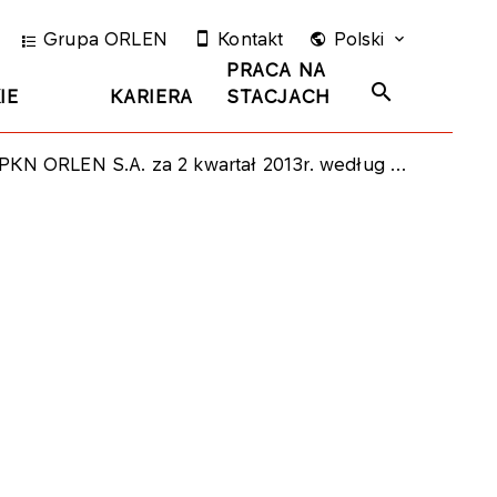
Grupa ORLEN
Kontakt
Polski
PRACA NA
IE
KARIERA
STACJACH
2013r. według segmentów działalności wraz z komentarzem oraz wpływ wyceny zapasów metodą LIFO na te wyniki finansowe