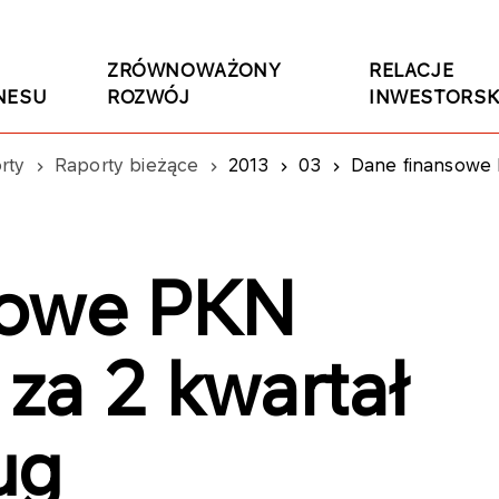
ZRÓWNOWAŻONY
RELACJE
NESU
ROZWÓJ
INWESTORSK
rty
Raporty bieżące
2013
03
Dane finansowe PKN ORLEN S.A. za 2 kwartał 
sowe PKN
za 2 kwartał
ug