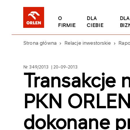
O
DLA
DLA
FIRMIE
CIEBIE
BIZ
Strona główna
Relacje inwestorskie
Rapo
Nr 349/2013 | 20-09-2013
Transakcje 
PKN ORLEN 
dokonane p