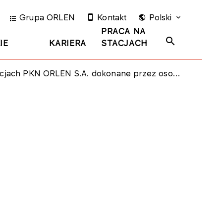
Grupa ORLEN
Kontakt
Polski
PRACA NA
IE
KARIERA
STACJACH
EN S.A. dokonane przez osobę blisko związaną z członkiem Rady Nadzorczej Spółki