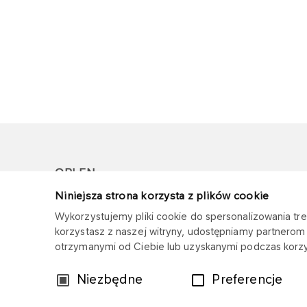
ORLEN
Niniejsza strona korzysta z plików cookie
Copyright © 1996-2026
Wykorzystujemy pliki cookie do spersonalizowania treś
Wszystkie prawa zastrzeżone
korzystasz z naszej witryny, udostępniamy partnero
otrzymanymi od Ciebie lub uzyskanymi podczas korzys
Wybór
Niezbędne
Preferencje
zgody