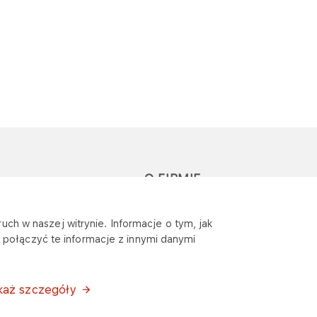
O FIRMIE
głoś zapytanie lub
Sponsoring
uch w naszej witrynie. Informacje o tym, jak
eklamację
połączyć te informacje z innymi danymi
Wymagania
bezpieczeństwa
każ szczegóły