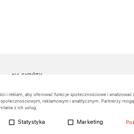
NA SKRÓTY
Ostrzeżenie przed
Przetargi
Z
ci i reklam, aby oferować funkcje społecznościowe i analizować r
oszustwami
r
m społecznościowym, reklamowym i analitycznym. Partnerzy mogą 
Dotacje
tania z ich usług.
Mapa stacji
Plany zakupowe
Statystyka
Marketing
Po