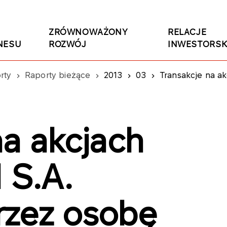
ZRÓWNOWAŻONY
RELACJE
NESU
ROZWÓJ
INWESTORSK
rty
Raporty bieżące
2013
03
Transakcje na akcjach PKN ORL
na akcjach
S.A.
rzez osobę