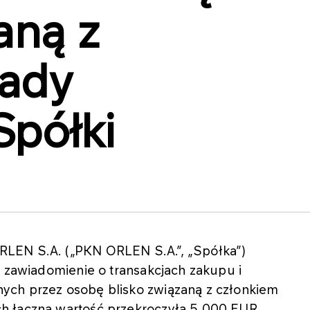
aną z
Rady
Spółki
LEN S.A. („PKN ORLEN S.A.”, „Spółka”)
ł zawiadomienie o transakcjach zakupu i
ych przez osobę blisko związaną z członkiem
h łączna wartość przekroczyła 5 000 EUR,