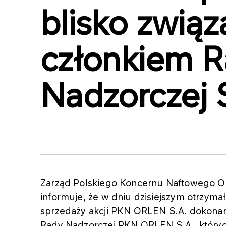
blisko związ
członkiem 
Nadzorczej 
Zarząd Polskiego Koncernu Naftowego OR
informuje, że w dniu dzisiejszym otrzyma
sprzedaży akcji PKN ORLEN S.A. dokonan
Rady Nadzorczej PKN ORLEN S.A., któryc