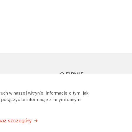
O FIRMIE
głoś zapytanie lub
Sponsoring
uch w naszej witrynie. Informacje o tym, jak
eklamację
połączyć te informacje z innymi danymi
Wymagania
bezpieczeństwa
każ szczegóły