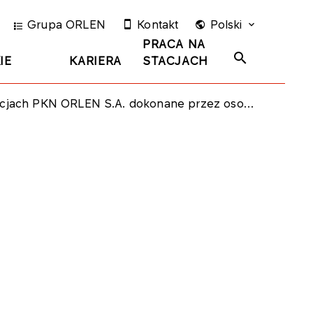
Grupa ORLEN
Kontakt
Polski
PRACA NA
IE
KARIERA
STACJACH
EN S.A. dokonane przez osobę blisko związaną z członkiem Rady Nadzorczej Spółki