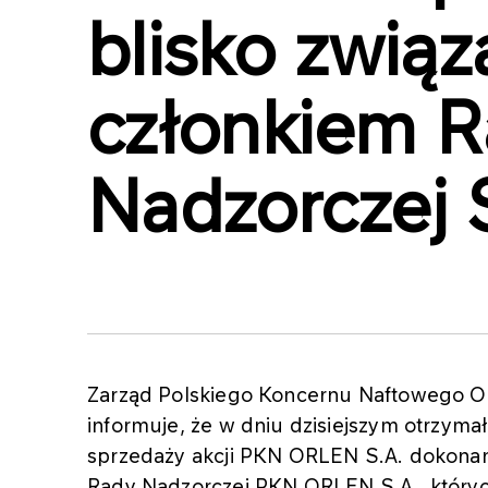
blisko związ
członkiem 
Nadzorczej 
Zarząd Polskiego Koncernu Naftowego OR
informuje, że w dniu dzisiejszym otrzyma
sprzedaży akcji PKN ORLEN S.A. dokonan
Rady Nadzorczej PKN ORLEN S.A., któryc