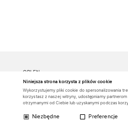
ORLEN
Niniejsza strona korzysta z plików cookie
Copyright © 1996-2026
Wykorzystujemy pliki cookie do spersonalizowania treś
Wszystkie prawa zastrzeżone
korzystasz z naszej witryny, udostępniamy partnero
otrzymanymi od Ciebie lub uzyskanymi podczas korzys
Wybór
Niezbędne
Preferencje
zgody