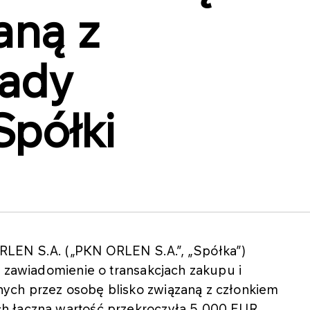
aną z
Rady
Spółki
LEN S.A. („PKN ORLEN S.A.”, „Spółka”)
ł zawiadomienie o transakcjach zakupu i
ych przez osobę blisko związaną z członkiem
h łączna wartość przekroczyła 5 000 EUR,