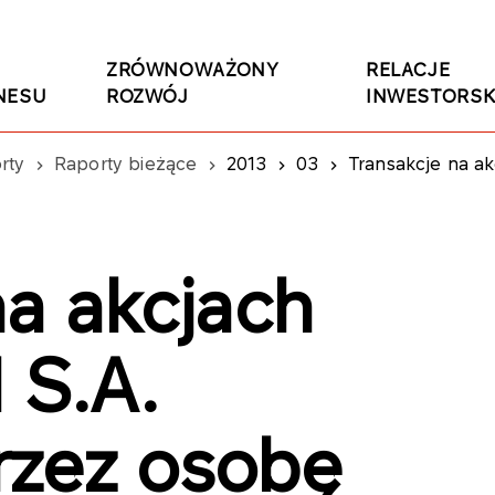
ZRÓWNOWAŻONY
RELACJE
NESU
ROZWÓJ
INWESTORSK
rty
Raporty bieżące
2013
03
Transakcje na akcjach PKN ORL
na akcjach
S.A.
rzez osobę