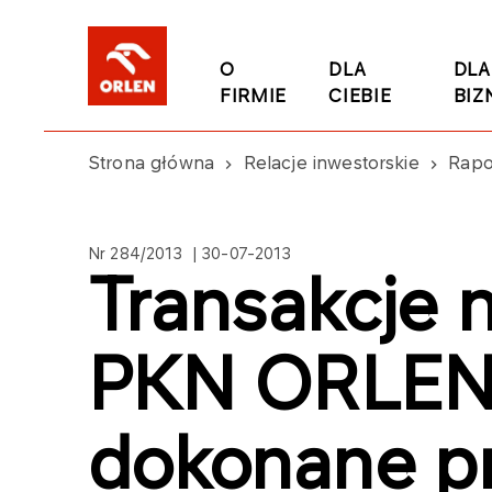
O
DLA
DLA
FIRMIE
CIEBIE
BIZ
Strona główna
Relacje inwestorskie
Rapo
Nr 284/2013 | 30-07-2013
Transakcje 
PKN ORLEN 
dokonane p