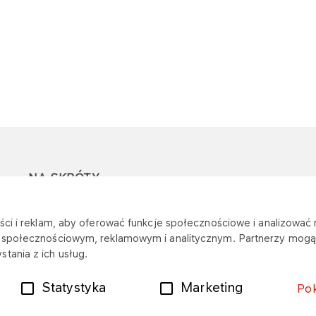
NA SKRÓTY
Ostrzeżenie przed
Przetargi
Z
ci i reklam, aby oferować funkcje społecznościowe i analizować r
oszustwami
r
m społecznościowym, reklamowym i analitycznym. Partnerzy mogą 
Dotacje
tania z ich usług.
Mapa stacji
Plany zakupowe
Statystyka
Marketing
Po