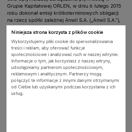
Grupie Kapitałowej ORLEN, w dniu 6 lutego 2015
roku dokonał emisji krótkoterminowych obligacji
na rzecz spółki zależnej Anwil S.A. („Anwil S.A.”),
w ramach Programu emisji obligacji, który Emitent
Niniejsza strona korzysta z plików cookie
podpisał z konsorcjum 6 banków w listopadzie
2006 roku.
Wykorzystujemy pliki cookie do spersonalizowania
treści i reklam, aby oferować funkcje
społecznościowe i analizować ruch w naszej witrynie.
Obligacje są wykorzystywane w zarządzaniu
Informacje o tym, jak korzystasz z naszej witryny,
kapitałem obrotowym Grupy Kapitałowej ORLEN.
udostępniamy partnerom społecznościowym,
reklamowym i analitycznym. Partnerzy mogą
Obligacje zostały wyemitowane zgodnie z ustawą
połączyć te informacje z innymi danymi otrzymanymi
z dnia 29 czerwca 1995 r. o obligacjach (tekst
od Ciebie lub uzyskanymi podczas korzystania z ich
jednolity: Dz.U. z 2001 r. Nr 120, poz. 1300 z późn.
usług.
zm.), w złotych polskich, jako papiery wartościowe
na okaziciela, zdematerializowane,
niezabezpieczone, zerokuponowe. Wykup
obligacji nastąpi według wartości nominalnej.