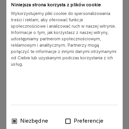
Niniejsza strona korzysta z plików cookie
2 000 000 obligacji serii A (ISIN PLPKN0000158)
do obrotu giełdowego na rynku regulowanym w
Wykorzystujemy pliki cookie do spersonalizowania
ramach platformy Catalyst („Obligacje”). Obligacje
treści i reklam, aby oferować funkcje
zostały wyemitowane przez PKN ORLEN S.A. w
społecznościowe i analizować ruch w naszej witrynie.
Informacje o tym, jak korzystasz z naszej witryny,
ramach programu publicznych emisji obligacji,
udostępniamy partnerom społecznościowym,
objętego prospektem emisyjnym zatwierdzonym
reklamowym i analitycznym. Partnerzy mogą
przez Komisję Nadzoru Finansowego w dniu 20
połączyć te informacje z innymi danymi otrzymanymi
lipca 2017 roku.
od Ciebie lub uzyskanymi podczas korzystania z ich
usług.
Patrz także: raport bieżący nr 130/2017 z 4
października 2017 roku, raport bieżący nr
120/2017 z 19 września 2017 roku, raport bieżący
nr 117/2017 z 5 września 2017 roku, raport
bieżący nr 116/2017 z 4 września 2017 roku,
raport bieżący nr 101/2017 z 21 lipca 2017 roku,
raport bieżący nr 98/2017 z 20 lipca 2017 roku,
raport bieżący nr 93/2017 z 5 lipca 2017 roku,
Wybór
Niezbędne
Preferencje
raport bieżący nr 69/2017 z 24 maja 2017 roku
zgody