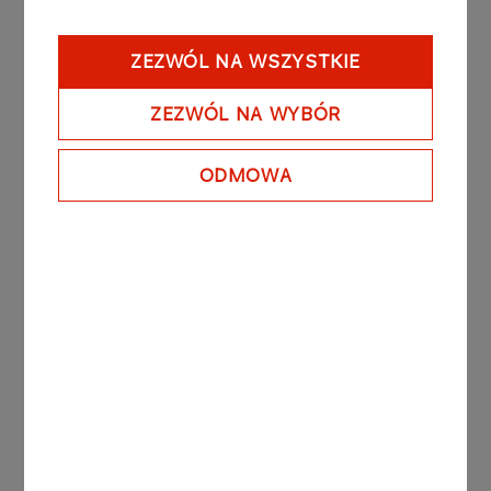
- Data emisji: 9 marca 2018 roku
- Data wykupu: 8 maja 2018 roku
ZEZWÓL NA WSZYSTKIE
- Rentowność obligacji: oparta na warunkach
rynkowych, jednostkowa cena emisyjna wyniosła
ZEZWÓL NA WYBÓR
99 719,10 PLN.
ODMOWA
PKN ORLEN posiada 100% akcji w kapitale
zakładowym Anwil S.A.
Patrz także: raport bieżący nr 75/2006 z dnia 27
listopada 2006 roku.
Raport sporządzono na podstawie § 5 ust. 1 pkt 6
oraz § 12 Rozporządzenia Ministra Finansów z
dnia 19 lutego 2009 roku w sprawie informacji
bieżących i okresowych przekazywanych przez
emitentów papierów wartościowych oraz
warunków uznawania za równoważne informacji