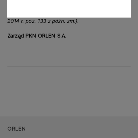
wymaganych przepisami prawa państwa
niebędącego państwem członkowskim (Dz. U. z
2014 r. poz. 133 z późn. zm.).
Zarząd PKN ORLEN S.A.
ORLEN