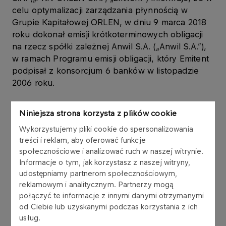
celu optymalizacji zarządzania płynnością w
Grupie Kapitałowej ORLEN, w dniu 9 marca 2018
roku dokonał emisji krótkoterminowych obligacji
na rzecz spółki zależnej Anwil S.A. („Anwil S.A.”),
w ramach Programu emisji obligacji, który Emitent
podpisał z konsorcjum 6 banków w listopadzie
2006 roku.
Obligacje są wykorzystywane w zarządzaniu
Niniejsza strona korzysta z plików cookie
kapitałem obrotowym Grupy Kapitałowej ORLEN.
Wykorzystujemy pliki cookie do spersonalizowania
treści i reklam, aby oferować funkcje
Obligacje zostały wyemitowane zgodnie z ustawą
społecznościowe i analizować ruch w naszej witrynie.
z dnia 15 stycznia 2015 r. o obligacjach (Dz.U. z
Informacje o tym, jak korzystasz z naszej witryny,
2015 r., poz. 238.), w złotych polskich, jako
udostępniamy partnerom społecznościowym,
papiery wartościowe na okaziciela,
reklamowym i analitycznym. Partnerzy mogą
zdematerializowane, niezabezpieczone,
połączyć te informacje z innymi danymi otrzymanymi
zerokuponowe. Wykup obligacji nastąpi według
od Ciebie lub uzyskanymi podczas korzystania z ich
wartości nominalnej.
usług.