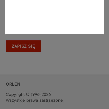
podstawie zgody przed jej wycofaniem.
ZAPISZ SIĘ
ORLEN
Copyright © 1996-2026
Wszystkie prawa zastrzeżone