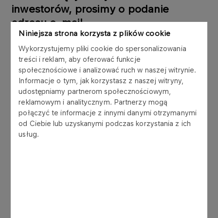
inwestorów, prosimy o podanie
adresu e-mail
Niniejsza strona korzysta z plików cookie
Wykorzystujemy pliki cookie do spersonalizowania
Twój adres e-mail
treści i reklam, aby oferować funkcje
społecznościowe i analizować ruch w naszej witrynie.
Informacje o tym, jak korzystasz z naszej witryny,
udostępniamy partnerom społecznościowym,
reklamowym i analitycznym. Partnerzy mogą
połączyć te informacje z innymi danymi otrzymanymi
od Ciebie lub uzyskanymi podczas korzystania z ich
Administratorem Pani/Pana danych osobowych
usług.
jest ORLEN S.A.. z siedzibą w Płocku, 09-411
Płock, ul. Chemików 7 (dalej: ORLEN S.A.).
Pani/Pana dane osobowe przetwarzane będą w
celu otrzymywania powiadomień o
nadchodzących wydarzeniach dla inwestorów.
Szczegółowe zasady przetwarzania Pani/Pana
danych osobowych znajdują się pod linkiem
Dane