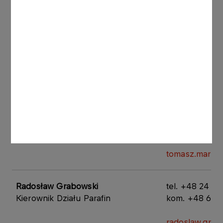
Folder ORLEwax 610
Kontakt handlowy
​​Tomasz Marciniec
​tel. +48 24 20
Kierownik ds. Kluczowych Klientów
kom. +48 601
tomasz.marcin
​Radosław Grabowski
tel. +48 24 20
Kierownik Działu Parafin
kom. +48 601
radoslaw.grab