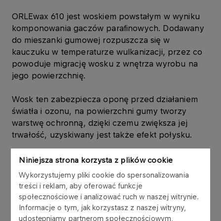
ORLEwax 610 jest woskiem powstałym w wyniku
komponowania gaczów parafinowych. Dodawany
do mieszanki gumowej rozpuszcza się w
kauczuku w temperaturze wulkanizacji, przez co
powoduje migrację wosku z wnętrza wyrobu na
jego powierzchnię.
Wosk ten zabezpiecza oponę przed działaniem
światła i ozonu, na powierzchni gumy tworzy
warstwę ochronną, dzięki czemu zwiększa jej
trwałość, uzyskiwany jest także efekt połysku.
Niniejsza strona korzysta z plików cookie
Zastosowanie
Wykorzystujemy pliki cookie do spersonalizowania
treści i reklam, aby oferować funkcje
społecznościowe i analizować ruch w naszej witrynie.
Przemysł gumowy – jako środek o działaniu
Informacje o tym, jak korzystasz z naszej witryny,
przeciwstarzeniowym, dodawany do mieszanek
udostępniamy partnerom społecznościowym,