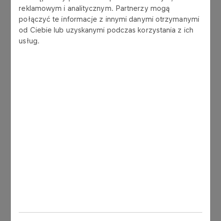
gumowych​
reklamowym i analitycznym. Partnerzy mogą
połączyć te informacje z innymi danymi otrzymanymi
od Ciebie lub uzyskanymi podczas korzystania z ich
Transport i sprzedaż
usług.
sprzedaż w workach po 20 kg,
produkt nie podlega przepisom dotyczącym
przewozu towarów niebezpiecznych RID i
ADR
załadunek: od poniedziałku do piątku w godz.
od 6.00 do 14.00
miejsce załadunku: magazyn główny.
Wymagania dla ORLEwax 610