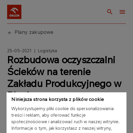
Plany zakupowe
25-05-2021 | Logistyka
Rozbudowa oczyszczalni
Ścieków na terenie
Zakładu Produkcyjnego w
Płocku
Niniejsza strona korzysta z plików cookie
Wykorzystujemy pliki cookie do spersonalizowania
treści i reklam, aby oferować funkcje
społecznościowe i analizować ruch w naszej witrynie.
Informacje o tym, jak korzystasz z naszej witryny,
PKN ORLEN S.A. informuje dostawców