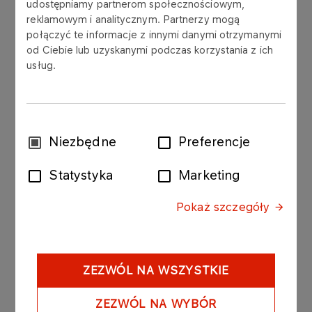
udostępniamy partnerom społecznościowym,
świadczących usługi rozbiórkowe o planowanej
reklamowym i analitycznym. Partnerzy mogą
publikacji zapytania ofertowego na realizację prac
połączyć te informacje z innymi danymi otrzymanymi
rozbiórkowych w siedmiu lokalizacjach na terenie
od Ciebie lub uzyskanymi podczas korzystania z ich
całej Polski.
usług.
Szczegóły zostaną zawarte w zapytaniu
ofertowym opublikowanym na
Connect Platformie
Zakupowej Grupy ORLEN​
pod nr:
Wybór
Niezbędne
Preferencje
PKN/2/001777/21.
zgody
Statystyka
Marketing
Zachęcamy do śledzenia informacji na bieżąco, a
w przypadku dodatkowych pytań do kontaktu
Pokaż szczegóły
telefonicznego: +48 (24) 256 85 55 / +48 667 440
575
ZEZWÓL NA WSZYSTKIE
ZEZWÓL NA WYBÓR
POWRÓT