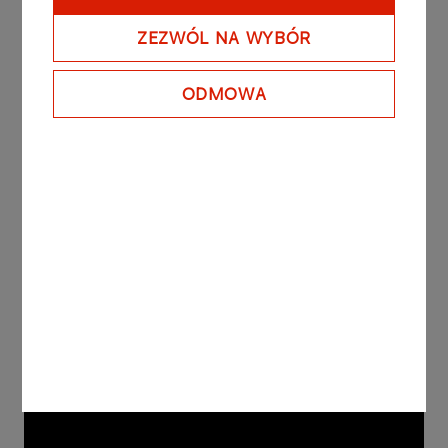
działającym obiektem, z którego korzystają tysiące
ludzi każdego dnia.
ZEZWÓL NA WYBÓR
Dlaczego ORLEN?
ODMOWA
ORLEN daje mi możliwość pracy przy projektach,
które mają realny wpływ na bezpieczeństwo
energetyczne i rozwój nowych technologii.
Każdego roku poznaję nowe obszary biznesu,
współpracuję z ekspertami z różnych krajów i
obserwuję, jak inwestycje zamieniają się w
infrastrukturę wykorzystywaną przez miliony ludzi.