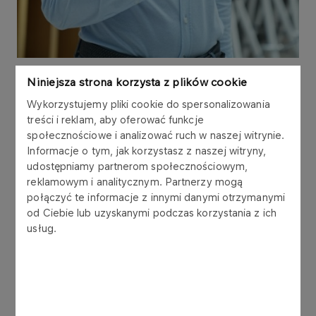
Niniejsza strona korzysta z plików cookie
Staż w ORLENIE to dla mnie szansa, by
Wykorzystujemy pliki cookie do spersonalizowania
zobaczyć z bliska, jak wygląda transformacja
treści i reklam, aby oferować funkcje
energetyczna w praktyce. Każdego dnia
społecznościowe i analizować ruch w naszej witrynie.
Informacje o tym, jak korzystasz z naszej witryny,
pracuję w Biurze Zrównoważonego Rozwoju
udostępniamy partnerom społecznościowym,
i Transformacji Energetycznej w Warszawie,
reklamowym i analitycznym. Partnerzy mogą
gdzie wraz z zespołem zajmuję się analizami
połączyć te informacje z innymi danymi otrzymanymi
od Ciebie lub uzyskanymi podczas korzystania z ich
i opracowaniami związanymi z
usług.
dekarbonizacją.
Wspieram projekty, które odpowiadają na
największe wyzwania współczesności – redukcję
emisji i poszukiwanie nowych, bardziej