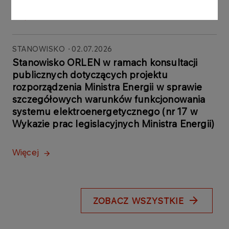
Więcej
STANOWISKO
02.07.2026
Stanowisko ORLEN w ramach konsultacji
publicznych dotyczących projektu
rozporządzenia Ministra Energii w sprawie
szczegółowych warunków funkcjonowania
systemu elektroenergetycznego (nr 17 w
Wykazie prac legislacyjnych Ministra Energii)
Więcej
ZOBACZ WSZYSTKIE