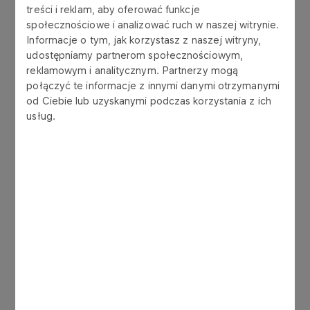
treści i reklam, aby oferować funkcje
również zwiększenie poziomu obowiązku
społecznościowe i analizować ruch w naszej witrynie.
sprzedaży gazu ziemnego wysokometanowego
Informacje o tym, jak korzystasz z naszej witryny,
na giełdzie towarowej lub na rynku
udostępniamy partnerom społecznościowym,
organizowanym przez podmiot prowadzący na
reklamowym i analitycznym. Partnerzy mogą
terytorium Polski rynek regulowany, tzw. obligo
połączyć te informacje z innymi danymi otrzymanymi
gazowe, z obecnych 55% do wysokości 85% oraz
od Ciebie lub uzyskanymi podczas korzystania z ich
wprowadzenie rozwiązań zmieniających sposób
usług.
rozliczeń w przypadku nierynkowego
redysponowania jednostek OZE.
ORLEN S.A. w przekazanym stanowisku wyraził
swoje poparcie dla wszelkich działań, które mają
na celu zwiększenie transparentności
funkcjonowania rynków energii w Polsce, w tym w
postaci przywrócenia obliga na sprzedaż energii
elektrycznej ze źródeł wytwórczych, wskazując
jednocześnie istotność tego, żeby wprowadzane
przepisy nie powodowały dodatkowych ryzyk dla