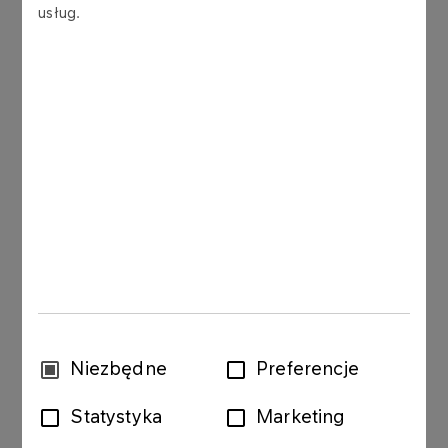
usług.
przetestowanie swojego rozwiązania w
rzeczywistych warunkach operacyjnych w
ramach infrastruktury Grupy ORLEN,
sfinansowanie kosztów przygotowania i
realizacji pilotażowego wdrożenia,
pozyskanie praktycznej wiedzy poprzez
wsparcie ekspertów i mentorów w zakresie
rozwoju, ulepszania czy dostosowania swoich
rozwiązań do konkretnych warunków
operacyjnych,
możliwość skalowania biznesu i realnej opcji
na dalszą komercjalizację rozwiązań po
Wybór
Niezbędne
Preferencje
zakończeniu pilotażowego wdrożenia.
zgody
Statystyka
Marketing
Formularz zgłoszeniowy oraz wszystkie informacje