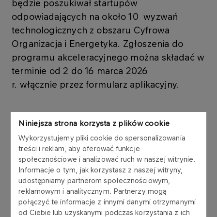
będzie poszukiwał startupów
odpowiadających na około 10 wyzwań
technologicznych z obszaru Cyfrowa
Organizacja i Energetyka. Zgłoszenia do
programu akceleracyjnego można składać w
terminie od 2 do 16 marca 2026
r. włącznie przez formularz aplikacyjny.
Niniejsza strona korzysta z plików cookie
Wykorzystujemy pliki cookie do spersonalizowania
W dotychczasowych rundach ogłoszono ponad
treści i reklam, aby oferować funkcje
400 wyzwań, wpłynęło ponad 1000 zgłoszeń z
społecznościowe i analizować ruch w naszej witrynie.
Polski i zagranicy.
Informacje o tym, jak korzystasz z naszej witryny,
udostępniamy partnerom społecznościowym,
Podmioty biorące udział w programie mogą
reklamowym i analitycznym. Partnerzy mogą
połączyć te informacje z innymi danymi otrzymanymi
uzyskać wiele korzyści, do których można zaliczyć
od Ciebie lub uzyskanymi podczas korzystania z ich
m.in.: