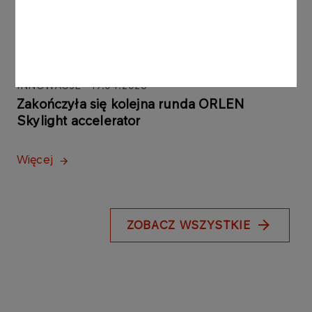
Więcej
INNOWACJE
19.04.2026
Zakończyła się kolejna runda ORLEN
Skylight accelerator
Więcej
ZOBACZ WSZYSTKIE