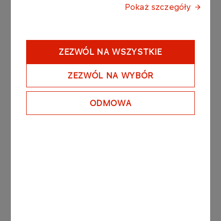
dotyczące prowadzonych naborów można
Pokaż szczegóły
znaleźć
na stronie orlen.pl.
ZEZWÓL NA WSZYSTKIE
Inne aktualności
ZEZWÓL NA WYBÓR
ODMOWA
INNOWACJE
08.06.2026
Zakończyła się kolejna runda ORLEN
Skylight accelerator
Więcej
INNOWACJE
18.05.2026
ORLEN Skylight Accelerator uruchamia
kolejną rundę naboru