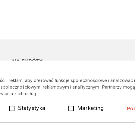
NA SKRÓTY
Ostrzeżenie przed
Przetargi
Z
ci i reklam, aby oferować funkcje społecznościowe i analizować r
oszustwami
r
m społecznościowym, reklamowym i analitycznym. Partnerzy mogą 
Dotacje
tania z ich usług.
Mapa stacji
Plany zakupowe
Statystyka
Marketing
Po