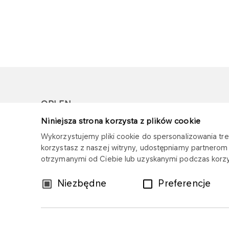
ORLEN
Niniejsza strona korzysta z plików cookie
Copyright © 1996-2026
Wykorzystujemy pliki cookie do spersonalizowania treś
Wszystkie prawa zastrzeżone
korzystasz z naszej witryny, udostępniamy partnero
otrzymanymi od Ciebie lub uzyskanymi podczas korzys
Wybór
Niezbędne
Preferencje
zgody