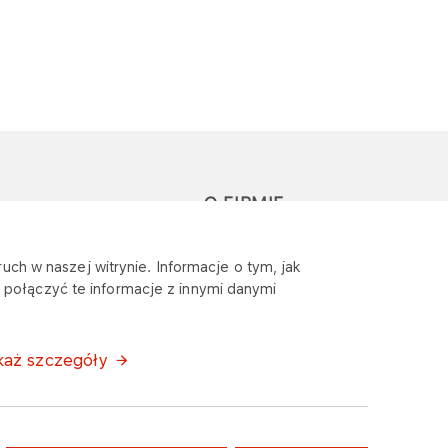
O FIRMIE
głoś zapytanie lub
Sponsoring
uch w naszej witrynie. Informacje o tym, jak
eklamację
połączyć te informacje z innymi danymi
Wymagania
bezpieczeństwa
każ szczegóły