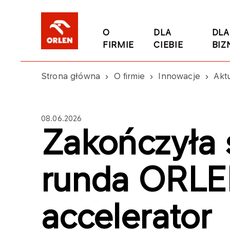
O
DLA
DLA
FIRMIE
CIEBIE
BIZ
Strona główna
O firmie
Innowacje
Akt
08.06.2026
Zakończyła s
runda ORLEN
accelerator