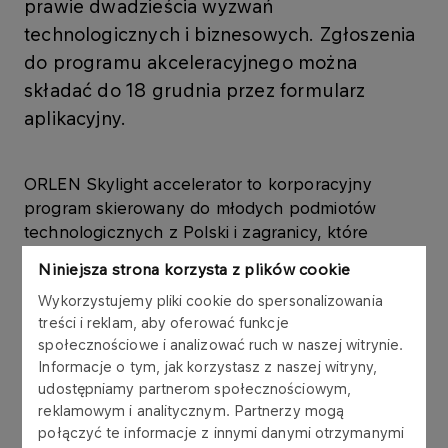
prawie dwadzieścia wyzwań
technologicznych i biznesowych. Zgłoszenia
do programu akceleracyjnego można
składać do 18 grudnia przez formularz
aplikacyjny.
ORLEN Skylight accelerator to korporacyjny
program skierowany do młodych podmiotów
technologicznych z Polski i zagranicy, które
wspólnie ze spółkami z Grupy ORLEN chcą
Niniejsza strona korzysta z plików cookie
skalować i komercjalizować swoje innowacyjne
Wykorzystujemy pliki cookie do spersonalizowania
rozwiązania. Akcelerator działa na rynku ponad
treści i reklam, aby oferować funkcje
dwa lata, w tym czasie zrealizowano osiem rund
społecznościowe i analizować ruch w naszej witrynie.
naboru, w ramach których ogłoszono prawie 200
Informacje o tym, jak korzystasz z naszej witryny,
wyzwań technologicznych m.in. w takich
udostępniamy partnerom społecznościowym,
obszarach, jak sprzedaż detaliczna, logistyka,
reklamowym i analitycznym. Partnerzy mogą
bezpieczeństwo, produkcja czy energetyka.
połączyć te informacje z innymi danymi otrzymanymi