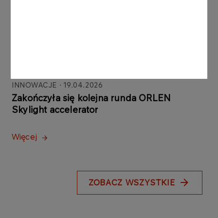
INNOWACJE
18.05.2026
ORLEN Skylight Accelerator uruchamia
kolejną rundę naboru
Więcej
INNOWACJE
19.04.2026
Zakończyła się kolejna runda ORLEN
Skylight accelerator
Więcej
ZOBACZ WSZYSTKIE