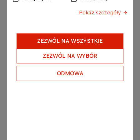
Formularz zgłoszeniowy oraz wszystkie informacje
dotyczące prowadzonych naborów można
Pokaż szczegóły
znaleźć na stronie www.orlen.pl w zakładce
Innowacje
.
ZEZWÓL NA WSZYSTKIE
ZEZWÓL NA WYBÓR
Inne aktualności
ODMOWA
INNOWACJE
08.06.2026
Zakończyła się kolejna runda ORLEN
Skylight accelerator
Więcej