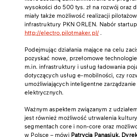
wysokości do 500 tys. zł na rozwój oraz
miały także możliwość realizacji pilotaż
infrastruktury PKN ORLEN. Nabór startu
http://electro.pilotmaker.pl/
.
Podejmując działania mające na celu zac
pozyskać nowe, przełomowe technologie 
m.in. infrastruktury i usług ładowania p
dotyczących usług e-mobilności, czy roz
umożliwiających inteligentne zarządzani
elektrycznych.
Ważnym aspektem związanym z udziałem 
jest również możliwość utrwalenia kultur
segmentach core i non-core oraz możliwo
w Polsce – mówi
Patrycja Panasiuk, Dyrek