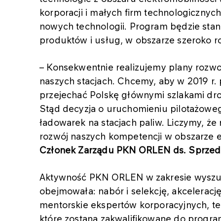
korporacji i małych firm technologiczny
nowych technologii. Program będzie sta
produktów i usług, w obszarze szeroko r
– Konsekwentnie realizujemy plany rozwo
naszych stacjach. Chcemy, aby w 2019 r
przejechać Polskę głównymi szlakami dro
Stąd decyzja o uruchomieniu pilotażowe
ładowarek na stacjach paliw. Liczymy, że
rozwój naszych kompetencji w obszarze 
Członek Zarządu PKN ORLEN ds. Sprzeda
Aktywność PKN ORLEN w zakresie wyszuk
obejmowała: nabór i selekcję, akcelerację
mentorskie ekspertów korporacyjnych, te
które zostaną zakwalifikowane do progr