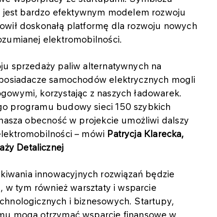
ch jest bardzo efektywnym modelem rozwoju
nowił doskonałą platformę dla rozwoju nowych
ozumianej elektromobilności.
ju sprzedaży paliw alternatywnych na
. posiadacze samochodów elektrycznych mogli
gowymi, korzystając z naszych ładowarek.
go programu budowy sieci 150 szybkich
 nasza obecność w projekcie umożliwi dalszy
elektromobilności – mówi
Patrycja Klarecka,
ży Detalicznej
iwania innowacyjnych rozwiązań będzie
, w tym również warsztaty i wsparcie
chnologicznych i biznesowych. Startupy,
amu mogą otrzymać wsparcie finansowe w