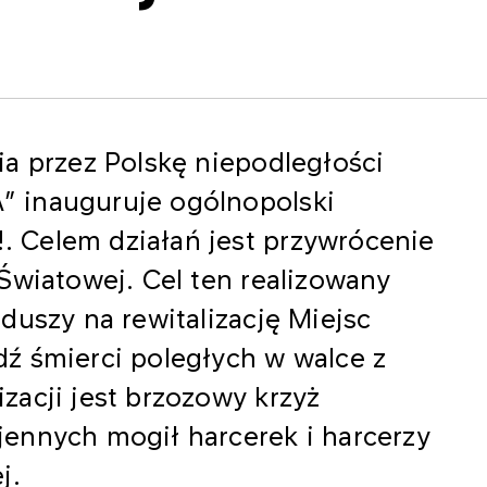
a przez Polskę niepodległości
 inauguruje ogólnopolski
 Celem działań jest przywrócenie
Światowej. Cel ten realizowany
duszy na rewitalizację Miejsc
ź śmierci poległych w walce z
acji jest brzozowy krzyż
ennych mogił harcerek i harcerzy
j.