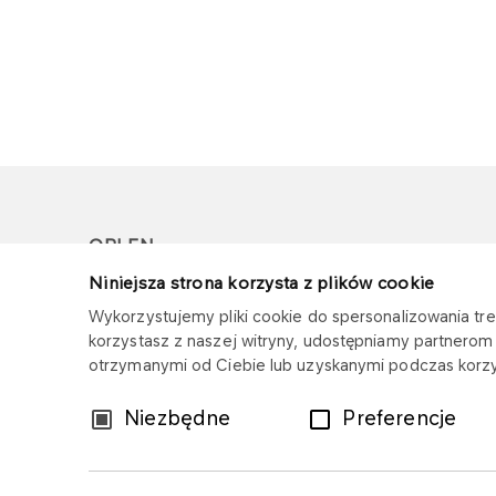
ORLEN
Niniejsza strona korzysta z plików cookie
Copyright © 1996-2026
Wykorzystujemy pliki cookie do spersonalizowania treś
Wszystkie prawa zastrzeżone
korzystasz z naszej witryny, udostępniamy partnero
otrzymanymi od Ciebie lub uzyskanymi podczas korzys
Wybór
Niezbędne
Preferencje
zgody