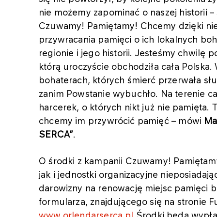
nie możemy zapominać o naszej historii 
Czuwamy! Pamiętamy! Chcemy dzięki nie
przywracania pamięci o ich lokalnych boh
regionie i jego historii. Jesteśmy chwilę
którą uroczyście obchodziła cała Polska.
bohaterach, których śmierć przerwała sł
zanim Powstanie wybuchło. Na terenie cał
harcerek, o których nikt już nie pamięt
chcemy im przywrócić pamięć – mówi
Ma
SERCA”
.
O środki z kampanii Czuwamy! Pamiętam
jak i jednostki organizacyjne nieposiada
darowizny na renowację miejsc pamięci 
formularza, znajdującego się na stronie
www.orlendarserca.pl
Środki będą wypłac