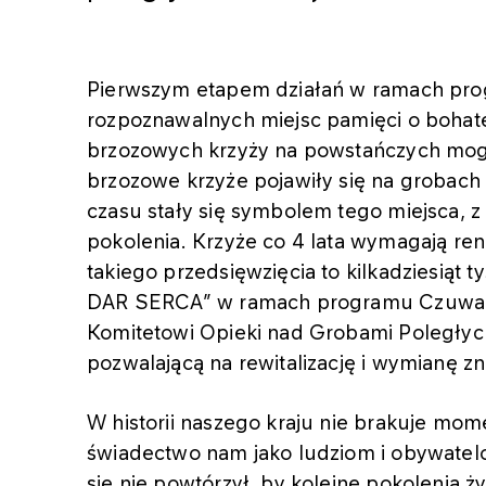
Pierwszym etapem działań w ramach progr
rozpoznawalnych miejsc pamięci o bohater
brzozowych krzyży na powstańczych mog
brzozowe krzyże pojawiły się na grobach
czasu stały się symbolem tego miejsca, 
pokolenia. Krzyże co 4 lata wymagają ren
takiego przedsięwzięcia to kilkadziesiąt 
DAR SERCA” w ramach programu Czuwam
Komitetowi Opieki nad Grobami Poległych
pozwalającą na rewitalizację i wymianę zn
W historii naszego kraju nie brakuje mom
świadectwo nam jako ludziom i obywatelo
się nie powtórzył, by kolejne pokolenia 