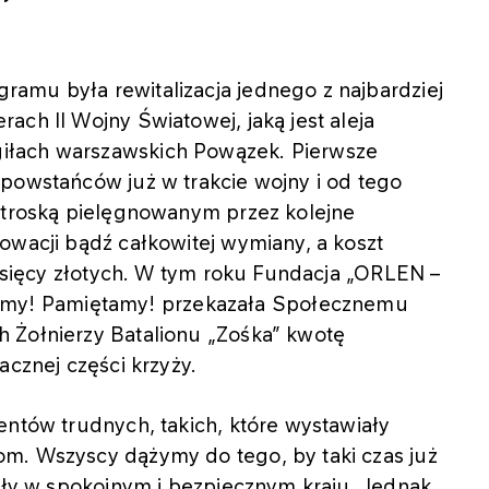
amu była rewitalizacja jednego z najbardziej
ach II Wojny Światowej, jaką jest aleja
iłach warszawskich Powązek. Pierwsze
 powstańców już w trakcie wojny i od tego
z troską pielęgnowanym przez kolejne
owacji bądź całkowitej wymiany, a koszt
tysięcy złotych. W tym roku Fundacja „ORLEN –
y! Pamiętamy! przekazała Społecznemu
 Żołnierzy Batalionu „Zośka” kwotę
acznej części krzyży.
entów trudnych, takich, które wystawiały
m. Wszyscy dążymy do tego, by taki czas już
żyły w spokojnym i bezpiecznym kraju. Jednak