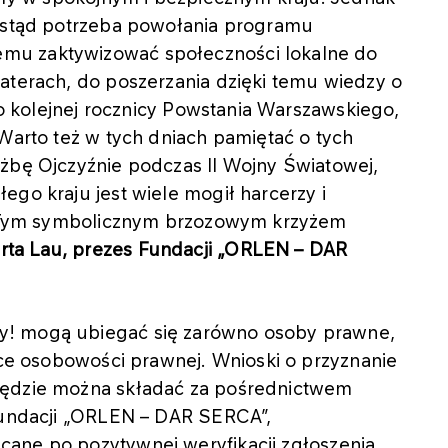
– stąd potrzeba powołania programu
mu zaktywizować społeczności lokalne do
aterach, do poszerzania dzięki temu wiedzy o
 po kolejnej rocznicy Powstania Warszawskiego,
 Warto też w tych dniach pamiętać o tych
użbę Ojczyźnie podczas II Wojny Światowej,
ego kraju jest wiele mogił harcerzy i
a. Tym symbolicznym brzozowym krzyżem
rta Lau, prezes Fundacji „ORLEN – DAR
y! mogą ubiegać się zarówno osoby prawne,
jące osobowości prawnej. Wnioski o przyznanie
będzie można składać za pośrednictwem
 Fundacji „ORLEN – DAR SERCA”,
ane po pozytywnej weryfikacji zgłoszenia.