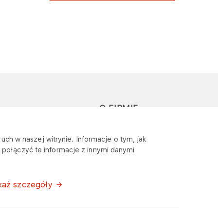
O FIRMIE
głoś zapytanie lub
Sponsoring
uch w naszej witrynie. Informacje o tym, jak
eklamację
połączyć te informacje z innymi danymi
Wymagania
bezpieczeństwa
każ szczegóły