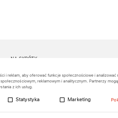
NA SKRÓTY
Ostrzeżenie przed
Przetargi
Z
ci i reklam, aby oferować funkcje społecznościowe i analizować r
oszustwami
r
m społecznościowym, reklamowym i analitycznym. Partnerzy mogą 
Dotacje
tania z ich usług.
Mapa stacji
Plany zakupowe
Statystyka
Marketing
Po